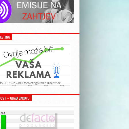
KETING
OST – GRAD ĐAKOVO