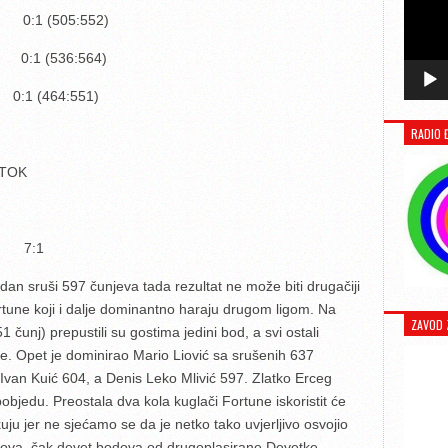
:1 (505:552)
0:1 (536:564)
:1 (464:551)
RADIO 
STOK
) 7:1
dan sruši 597 čunjeva tada rezultat ne može biti drugačiji
ortune koji i dalje dominantno haraju drugom ligom. Na
ZAVOD 
 čunj) prepustili su gostima jedini bod, a svi ostali
te. Opet je dominirao Mario Liović sa srušenih 637
 Ivan Kuić 604, a Denis Leko Mlivić 597. Zlatko Erceg
objedu. Preostala dva kola kuglači Fortune iskoristit će
kuju jer ne sjećamo se da je netko tako uvjerljivo osvojio
ova, čak devet bodova od drugoplasirane Devetke.