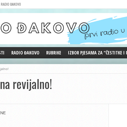
RADIO ĐAKOVO
STI
RADIO ĐAKOVO
RUBRIKE
IZBOR PJESAMA ZA “ČESTITKE I
MARKETING
REPRIZE EMISIJA
jalno!
DOBRE VIBRACIJE
na revijalno!
ĐAKOVO GRADE
WEB ANKETA
KOLUMNE
ENE