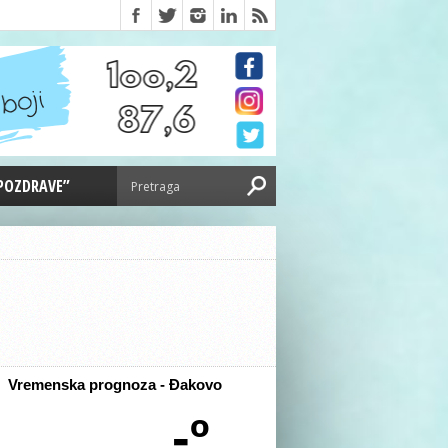
 POZDRAVE”
Vremenska prognoza - Đakovo
-º