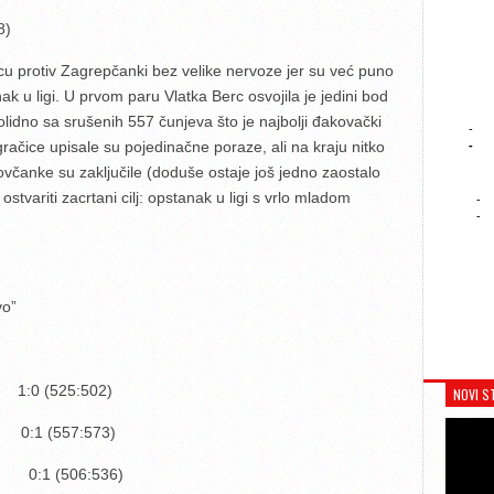
8)
u protiv Zagrepčanki bez velike nervoze jer su već puno
nak u ligi. U prvom paru Vlatka Berc osvojila je jedini bod
solidno sa srušenih 557 čunjeva što je najbolji đakovački
-
račice upisale su pojedinačne poraze, ali na kraju nitko
-
včanke su zaključile (doduše ostaje još jedno zaostalo
stvariti zacrtani cilj: opstanak u ligi s vrlo mladom
-
-
vo”
:0 (525:502)
NOVI S
:1 (557:573)
:1 (506:536)