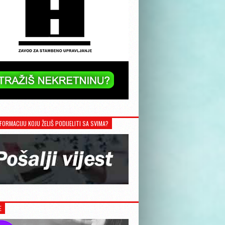
FORMACIJU KOJU ŽELIŠ PODIJELITI SA SVIMA?
E