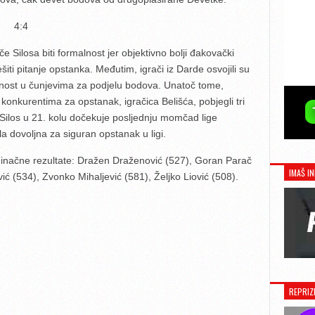
S 4:4
e Silosa biti formalnost jer objektivno bolji đakovački
šiti pitanje opstanka. Međutim, igrači iz Darde osvojili su
ednost u čunjevima za podjelu bodova. Unatoč tome,
u konkurentima za opstanak, igračica Belišća, pobjegli tri
 Silos u 21. kolu dočekuje posljednju momčad lige
a dovoljna za siguran opstanak u ligi.
jedinačne rezultate: Dražen Draženović (527), Goran Parač
IMAŠ IN
ić (534), Zvonko Mihaljević (581), Željko Liović (508).
REPRIZ