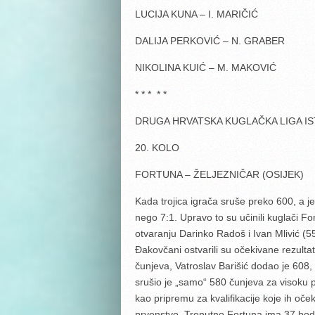
LUCIJA KUNA – I. MARIČIĆ 0
DALIJA PERKOVIĆ – N. GRABER 
NIKOLINA KUIĆ – M. MAKOVIĆ 0
* * * * *
DRUGA HRVATSKA KUGLAČKA LIGA I
20. KOLO
FORTUNA – ŽELJEZNIČAR (OSIJEK
Kada trojica igrača sruše preko 600, a je
nego 7:1. Upravo to su učinili kuglači F
otvaranju Darinko Radoš i Ivan Mlivić (551
Đakovčani ostvarili su očekivane rezulta
čunjeva, Vatroslav Barišić dodao je 608,
srušio je „samo“ 580 čunjeva za visoku p
kao pripremu za kvalifikacije koje ih oče
prvenstvo. Trenutno Fortuna ima 37 bod