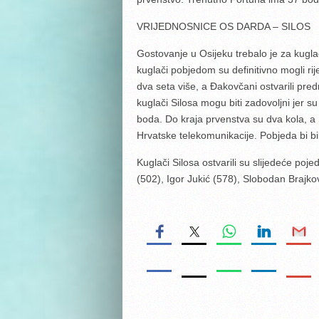
VRIJEDNOSNICE OS DARDA – SILO
Gostovanje u Osijeku trebalo je za kuglač
kuglači pobjedom su definitivno mogli rije
dva seta više, a Đakovčani ostvarili pr
kuglači Silosa mogu biti zadovoljni jer s
boda. Do kraja prvenstva su dva kola, a
Hrvatske telekomunikacije. Pobjeda bi bil
Kuglači Silosa ostvarili su slijedeće po
(502), Igor Jukić (578), Slobodan Brajkov