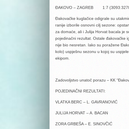
ĐAKOVO – ZAGREB 1:7 (3093:327
Đakovačke kuglačice odigrale su utakmic
ranije izborile osnovni cilj sezone: opsta
za domaće, ali i Julija Horvat bacala je 
pojedinačni rezultat. Ostale đakovačke ig
nije bio nesretan. Iako su poražene Đako
kolo) uspješnu sezonu u kojoj su uspjele o
ekipom.
Zadovoljstvo unatoč porazu – KK “Đako
POJEDINAČNI REZULTATI:
VLATKA BERC – L. GAVRANOVIĆ 1
JULIJA HORVAT – A. BACAN 0
ZORA GRBEŠA – E. SINOVČIĆ 0