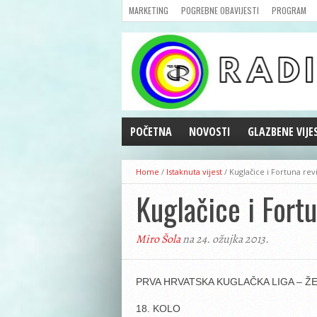
MARKETING
POGREBNE OBAVIJESTI
PROGRAM
POČETNA
NOVOSTI
GLAZBENE VIJE
AKTUALNOSTI
Home
/
Istaknuta vijest
/
Kuglačice i Fortuna revi
CRNA KRONIKA
Kuglačice i Fortu
POLITIKA
ZANIMLJIVOSTI
Miro Šola
na 24. ožujka 2013.
GOSPODARSTVO
KULTURA
ŠPORT
PRVA HRVATSKA KUGLAČKA LIGA – Ž
REPRIZE EMISIJA
18. KOLO