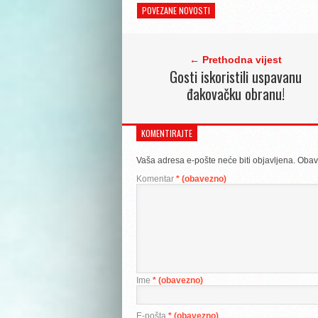
POVEZANE NOVOSTI
← Prethodna vijest
Gosti iskoristili uspavanu
đakovačku obranu!
KOMENTIRAJTE
Vaša adresa e-pošte neće biti objavljena.
Obav
Komentar
* (obavezno)
Ime
* (obavezno)
E-pošta
* (obavezno)