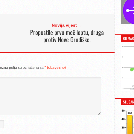
Novija vijest →
Propustile prvu meč loptu, druga
protiv Nove Gradiške!
RĐ MAR
ezna polja su označena sa
* (obavezno)
SLUŠAN