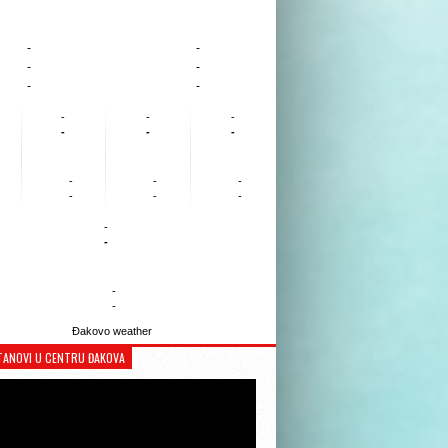
-
-
-
-
-
-
-
-
-
-
-
-
-
-
-
-
-
-
-
-
-
-
Đakovo weather
TANOVI U CENTRU ĐAKOVA
Reproduktor
videozapisa