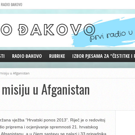
RADIO ĐAKOVO
STI
RADIO ĐAKOVO
RUBRIKE
IZBOR PJESAMA ZA “ČESTITKE I
MARKETING
REPRIZE EMISIJA
isiju u Afganistan
DOBRE VIBRACIJE
misiju u Afganistan
ĐAKOVO GRADE
WEB ANKETA
KOLUMNE
žana vježba “Hrvatski ponos 2013”. Riječ je o redovitoj
 dio priprema i ocjenjivanje spremnosti 21. hrvatskog
 Afganistanu, a u čijem sastavu se nalazi i 33 pripadnika