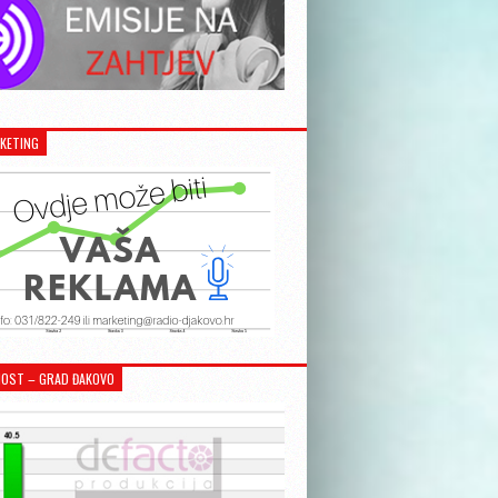
KETING
OST – GRAD ĐAKOVO