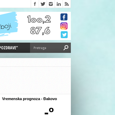
 POZDRAVE”
Vremenska prognoza - Đakovo
-º