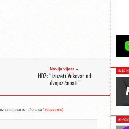
Novija vijest →
IMAŠ IN
HDZ: “Izuzeti Vukovar od
dvojezičnosti”
ezna polja su označena sa
* (obavezno)
REPRIZ