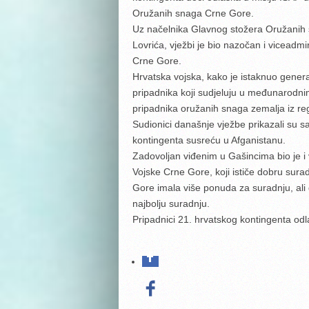
Oružanih snaga Crne Gore.
Uz načelnika Glavnog stožera Oružanih
Lovrića, vježbi je bio nazočan i vicead
Crne Gore.
Hrvatska vojska, kako je istaknuo gener
pripadnika koji sudjeluju u međunarodni
pripadnika oružanih snaga zemalja iz reg
Sudionici današnje vježbe prikazali su s
kontingenta susreću u Afganistanu.
Zadovoljan viđenim u Gašincima bio je 
Vojske Crne Gore, koji ističe dobru sur
Gore imala više ponuda za suradnju, ali
najbolju suradnju.
Pripadnici 21. hrvatskog kontingenta odl