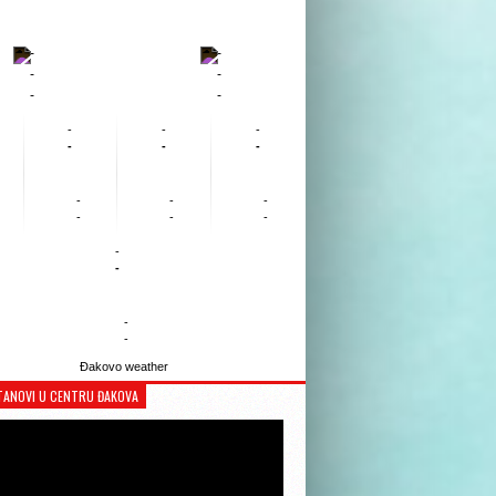
-
-
-
-
-
-
-
-
-
-
-
-
-
-
-
-
-
-
-
-
-
-
Đakovo weather
TANOVI U CENTRU ĐAKOVA
Reproduktor
videozapisa