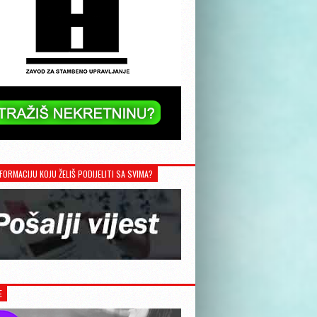
FORMACIJU KOJU ŽELIŠ PODIJELITI SA SVIMA?
E