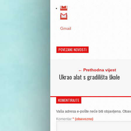
Gmail
POVEZANE NOVOSTI
← Prethodna vijest
Ukrao alat s gradilišta škole
KOMENTIRAJTE
Vaša adresa e-pošte neće biti objavljena.
Obav
Komentar
* (obavezno)