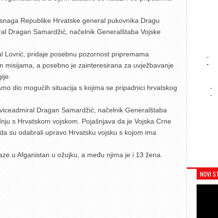
 snaga Republike Hrvatske general pukovnika Dragu
miral Dragan Samardžić, načelnik Generalštaba Vojske
al Lovrić, pridaje posebnu pozornost pripremama
-
-
m misijama, a posebno je zainteresirana za uvježbavanje
ije.
amo dio mogućih situacija s kojima se pripadnici hrvatskog
-
-
i viceadmiral Dragan Samardžić, načelnik Generalštaba
adnju s Hrvatskom vojskom. Pojašnjava da je Vojska Crne
 da su odabrali upravo Hrvatsku vojsku s kojom ima
aze u Afganistan u ožujku, a među njima je i 13 žena.
NOVI S