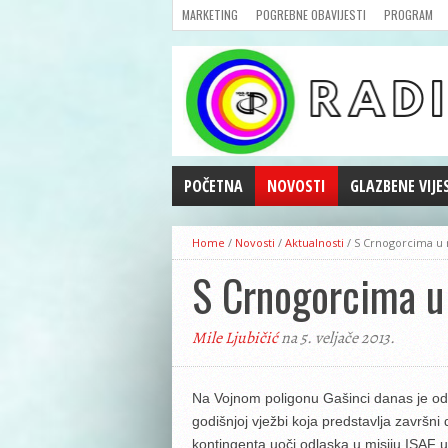
MARKETING
POGREBNE OBAVIJESTI
PROGRAM
POČETNA
NOVOSTI
GLAZBENE VIJE
AKTUALNOSTI
Home
/
Novosti
/
Aktualnosti
/
S Crnogorcima u m
CRNA KRONIKA
S Crnogorcima u 
POLITIKA
ZANIMLJIVOSTI
Mile Ljubičić
na 5. veljače 2013.
GOSPODARSTVO
KULTURA
ŠPORT
Na Vojnom poligonu Gašinci danas je odr
godišnjoj vježbi koja predstavlja završni
REPRIZE EMISIJA
kontingenta uoči odlaska u misiju ISAF u