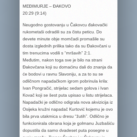
MEĐIMURJE – ĐAKOVO
20:29 (9:14)
Neugodno gostovanju u Čakovcu đakovački
rukometaši odradili su za čistu peticu. Do
devete minute obje momčadi promašile su
dosta izglednih prilika tako da su Đakovčani u
tim trenucima vodili s “mršavih” 2:1.
Međutim, nakon toga sve je bilo na strani
Đakovčana koji su domaćinu dali do znanja da
će bodovi u ravnu Slavoniju, a za to su se
odličnom napadačkom igrom pobrinula krila:
Ivan Pongračić, strijelac sedam golova i Ivan
Kovač koji se šest puta upisao u listu strijelaca.
Napadački je odlično odigrala nova akvizicija iz
Osijeka kružni napadač Kurtović kojemu je ovo
bila prva utakmica u dresu “žutih”. Odlično je
funkcionirala obrana koja je golmanu Juzbašiću
dopustila da samo dvadeset puta posegne u