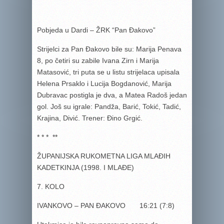
Pobjeda u Dardi – ŽRK “Pan Đakovo”
Strijelci za Pan Đakovo bile su: Marija Penava
8, po četiri su zabile Ivana Zirn i Marija
Matasović, tri puta se u listu strijelaca upisala
Helena Prsaklo i Lucija Bogdanović, Marija
Dubravac postigla je dva, a Matea Radoš jedan
gol. Još su igrale: Pandža, Barić, Tokić, Tadić,
Krajina, Divić. Trener: Đino Grgić.
* * * **
ŽUPANIJSKA RUKOMETNA LIGA MLAĐIH
KADETKINJA (1998. I MLAĐE)
7. KOLO
IVANKOVO – PAN ĐAKOVO 16:21 (7:8)