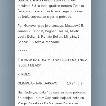
Utakmica je bila ravnopravna samo do
rezultata 3:3, a tada igračice trenera Zvonka
Škrapića prelaze u vodstvo kojega održavaju
do kraja susreta za sigurnu pobjedu.
Pan Đakovo igrao je u sastavu: Matasović 5,
Jaman 2, Ćurić 3, Bognar, Goluža, Miletić,
Lucija Beljan 1, Renata Beljan, Mihalina 5,
Češnik 5, Vitovski, Mandarić.
* * * * *
ŽUPANIJSKA RUKOMETNA LIGA POČETNICA
(2000. I MLAĐI)
7. KOLO
OLIMPIJA – PAN ĐAKOVO 13:24 (5:9)
Najmlađe „panovke“ upisale su novu pobjedu.
Za pobjedu protiv Osječanki najzaslužnije su
Marija Prskalo sa 8 i Marijana Privara sa