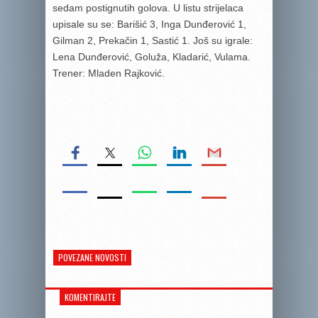
sedam postignutih golova. U listu strijelaca
upisale su se: Barišić 3, Inga Dunđerović 1,
Gilman 2, Prekačin 1, Sastić 1. Još su igrale:
Lena Dunđerović, Goluža, Kladarić, Vulama.
Trener: Mladen Rajković.
POVEZANE NOVOSTI
KOMENTIRAJTE