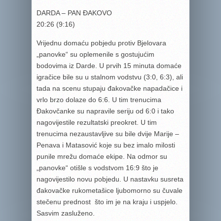
DARDA – PAN ĐAKOVO
20:26 (9:16)
Vrijednu domaću pobjedu protiv Bjelovara
„panovke“ su oplemenile s gostujućim
bodovima iz Darde. U prvih 15 minuta domaće
igračice bile su u stalnom vodstvu (3:0, 6:3), ali
tada na scenu stupaju đakovačke napadačice i
vrlo brzo dolaze do 6:6. U tim trenucima
Đakovčanke su napravile seriju od 6:0 i tako
nagovijestile rezultatski preokret. U tim
trenucima nezaustavljive su bile dvije Marije –
Penava i Matasović koje su bez imalo milosti
punile mrežu domaće ekipe. Na odmor su
„panovke“ otišle s vodstvom 16:9 što je
nagovijestilo novu pobjedu. U nastavku susreta
đakovačke rukometašice ljubomorno su čuvale
stečenu prednost što im je na kraju i uspjelo.
Sasvim zasluženo.