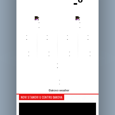
-º
-
-
-
-
-
-
-
-
-
-
-
-
-
-
-
-
-
-
-
-
-
-
-
-
-
-
Đakovo weather
NOVI STANOVI U CENTRU ĐAKOVA
Reprodukto
videozapis