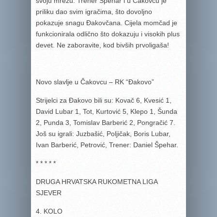
svoju mrežu. Trener Špehar i u Čakovcu je
priliku dao svim igračima, što dovoljno
pokazuje snagu Đakovčana. Cijela momčad je
funkcionirala odlično što dokazuju i visokih plus
devet. Ne zaboravite, kod bivših prvoligaša!
Novo slavlje u Čakovcu – RK “Đakovo”
Strijelci za Đakovo bili su: Kovač 6, Kvesić 1,
David Lubar 1, Tot, Kurtović 5, Klepo 1, Šunda
2, Punda 3, Tomislav Barberić 2, Pongračić 7.
Još su igrali: Juzbašić, Poljičak, Boris Lubar,
Ivan Barberić, Petrović, Trener: Daniel Špehar.
* * * * *
DRUGA HRVATSKA RUKOMETNA LIGA
SJEVER
4. KOLO