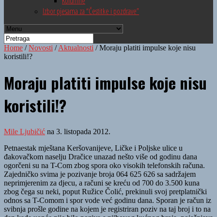
Kolumne
Izbor pjesama za “Čestitke i pozdrave”
Home
/
Novosti
/
Aktualnosti
/
Moraju platiti impulse koje nisu
koristili!?
Moraju platiti impulse koje nisu
koristili!?
Mile Ljubičić
na 3. listopada 2012.
Petnaestak mještana Keršovanijeve, Ličke i Poljske ulice u
đakovačkom naselju Dračice unazad nešto više od godinu dana
ogorčeni su na T-Com zbog spora oko visokih telefonskih računa.
Zajedničko svima je pozivanje broja 064 625 626 sa sadržajem
neprimjerenim za djecu, a računi se kreću od 700 do 3.500 kuna
zbog čega su neki, poput Ružice Čolić, prekinuli svoj pretplatnički
odnos sa T-Comom i spor vode već godinu dana. Sporan je račun iz
svibnja prošle godine na kojem je registriran poziv na taj broj i to na