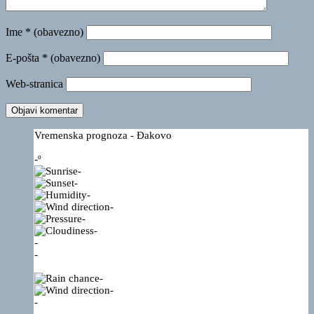
Ime
* (obavezno)
E-pošta
* (obavezno)
Web-stranica
Vremenska prognoza - Đakovo
-º
-
-
-
-
-
-
-
-
-
-
-
-