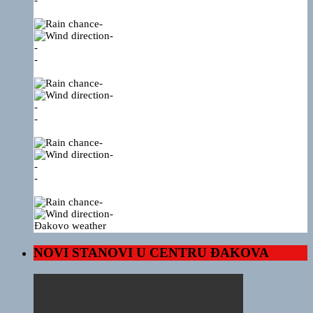
-
-
-
-
-
-
-
-
-
-
-
-
-
-
Đakovo weather
NOVI STANOVI U CENTRU ĐAKOVA