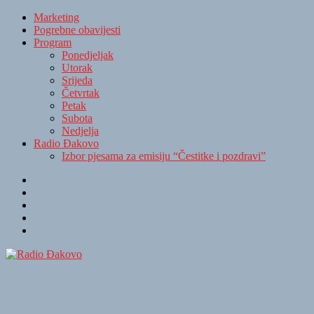
Marketing
Pogrebne obavijesti
Program
Ponedjeljak
Utorak
Srijeda
Četvrtak
Petak
Subota
Nedjelja
Radio Đakovo
Izbor pjesama za emisiju “Čestitke i pozdravi”