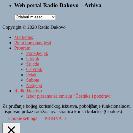
Web portal Radio Đakovo – Arhiva
Web
portal
Copyright © 2020 Radio Đakovo
Radio
Đakovo
Marketing
–
Pogrebne obavijesti
Arhiva
Program
Ponedjeljak
Utorak
Srijeda
Četvrtak
Petak
Subota
Nedjelja
Radio Đakovo
Izbor pjesama za emisiju “Čestitke i pozdravi”
Za pružanje boljeg korisničkog iskustva, poboljšanje funkcionalnosti
i ispravan prikaz sadržaja ova stranica koristi kolačiće (Cookies)
Cookie settings
PRIHVATI