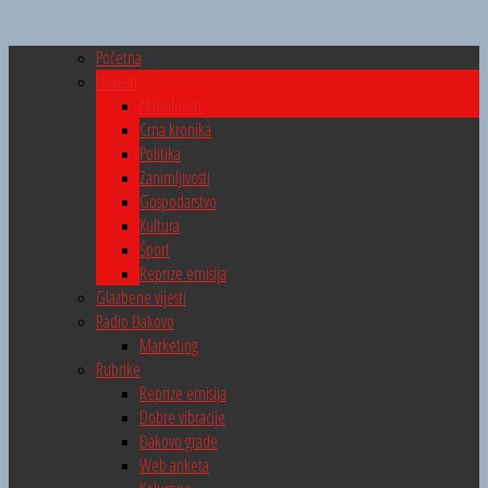
Početna
Novosti
Aktualnosti
Crna kronika
Politika
Zanimljivosti
Gospodarstvo
Kultura
Šport
Reprize emisija
Glazbene vijesti
Radio Đakovo
Marketing
Rubrike
Reprize emisija
Dobre vibracije
Đakovo grade
Web anketa