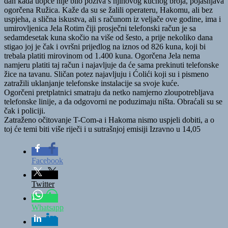
dan kada uopće nije bilo poziva s njihovog kućnog broja, pojašnjava
ogorčena Ružica. Kaže da su se žalili operateru, Hakomu, ali bez
uspjeha, a slična iskustva, ali s računom iz veljače ove godine, ima i
umirovljenica Jela Rotim čiji prosječni telefonski račun je sa
sedamdesetak kuna skočio na više od šesto, a prije nekoliko dana
stigao joj je čak i ovršni prijedlog na iznos od 826 kuna, koji bi
trebala platiti mirovinom od 1.400 kuna. Ogorčena Jela nema
namjeru platiti taj račun i najavljuje da će sama prekinuti telefonske
žice na tavanu. Sličan potez najavljuju i Ćolići koji su i pismeno
zatražili uklanjanje telefonske instalacije sa svoje kuće.
Ogorčeni pretplatnici smatraju da netko namjerno zloupotrebljava
telefonske linije, a da odgovorni ne poduzimaju ništa. Obraćali su se
čak i policiji.
Zatraženo očitovanje T-Com-a i Hakoma nismo uspjeli dobiti, a o
toj će temi biti više riječi i u sutrašnjoj emisiji Izravno u 14,05
Facebook
Twitter
Whatsapp