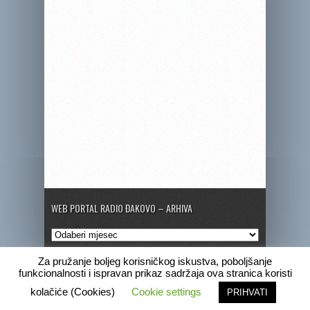
WEB PORTAL RADIO ĐAKOVO – ARHIVA
Web
portal
Radio
Za pružanje boljeg korisničkog iskustva, poboljšanje
Đakovo
funkcionalnosti i ispravan prikaz sadržaja ova stranica koristi
–
Copyright © 2020 Radio Đakovo
kolačiće (Cookies)
Cookie settings
PRIHVATI
Arhiva
Marketing
Pogrebne obavijesti
Program
Radio Đakovo