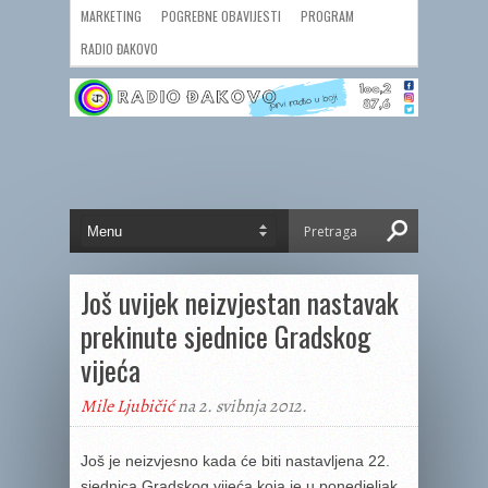
MARKETING
POGREBNE OBAVIJESTI
PROGRAM
RADIO ĐAKOVO
Još uvijek neizvjestan nastavak
prekinute sjednice Gradskog
vijeća
Mile Ljubičić
na 2. svibnja 2012.
Još je neizvjesno kada će biti nastavljena 22.
sjednica Gradskog vijeća koja je u ponedjeljak