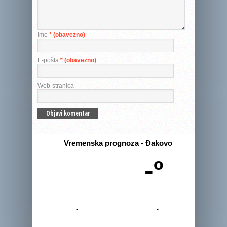
Ime
* (obavezno)
E-pošta
* (obavezno)
Web-stranica
Vremenska prognoza - Đakovo
-º
-
-
-
-
-
-