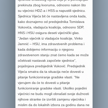
prekinuta zbog kvoruma, odnosno nakon što
su vijećnici HDZ-a i HSS-a napustili sjednicu.
Sjednica Vijeća bit će nastavljena onda kada,
kako doznajemo od predsjednika Tomislava
Vukovića, vladajuća koalicija, odnosno SDP,
HNS i HSU osigura deseti vijećnički glas.
“Jedan vijećnik iz vladajuće koalicije, Vinko
Jamnić – HSU, ima zdravstvenih problema i
kada dobijemo informaciju o njegovu
zdravstvenom stanju znat ćemo kada se može
očekivati nastavak započete sjednice”,
pojašnjava predsjednik Vuković. Predsjednik
Vijeća smatra da ta situacija neće dovesti u
pitanje funkcioniranje gradske vlasti. “Ne
vjerujem da će to dovesti u pitanje
funkcioniranje gradske vlasti. Ukoliko pojedini
vijećnici ne budu mogli obnašati svoje dužnosti
njihove stranke će izvršiti zamjenu vijećnika i
mislim da do lokalnih izbora za godinu dana ne