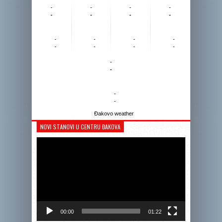
-
-
-
-
-
-
-
-
-
-
-
-
-
-
-
-
-
-
-
-
Đakovo weather
NOVI STANOVI U CENTRU ĐAKOVA
Reprodukto
videozapis
00:00
01:22