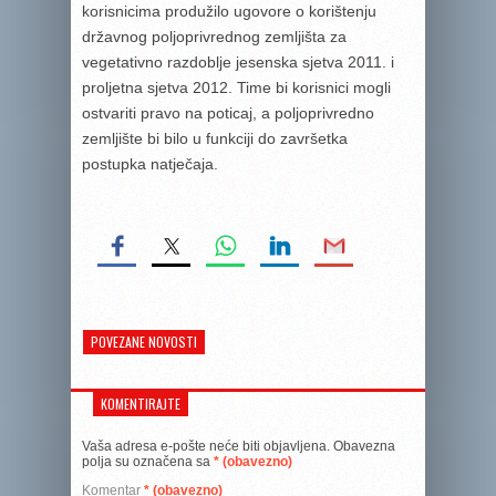
korisnicima produžilo ugovore o korištenju
državnog poljoprivrednog zemljišta za
vegetativno razdoblje jesenska sjetva 2011. i
proljetna sjetva 2012. Time bi korisnici mogli
ostvariti pravo na poticaj, a poljoprivredno
zemljište bi bilo u funkciji do završetka
postupka natječaja.
POVEZANE NOVOSTI
KOMENTIRAJTE
Vaša adresa e-pošte neće biti objavljena.
Obavezna
polja su označena sa
* (obavezno)
Komentar
* (obavezno)