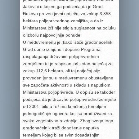
Jakovini u kojem ga podsjeća da je Grad
Đakovo proveo javni natječaj za zakup 3.858
hektara poljoprivrednog zemljišta, a da iz
Ministarstva još nije stigla suglasnost na odluku
o izboru najpovoljnije ponude.
U međuvremenu je, kako ističe gradonačelnik,
Grad donio izmjene i dopune Programa
raspolaganja državnim poljoprivrednim
zemljištem te je raspisan još jedan natječaj za
zakup 112,6 hektara, ali taj natječaj nije
proveden jer su u međuvremenu obustavljene
sve započete aktivnosti u skladu s naputkom
Ministarstva poljoprivrede. U dopisu se također
podsjeća da je državno poljoprivredno zemljište
od 2001. bilo u režimu korištenja temeljem
jednogodišnjih ugovora koji su produživani za
svako vegetativno razdoblje. Zbog svega toga
gradonačelnik traži donošenje naputka
temeljem kojeg bi se svim dosadašnjim