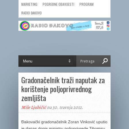
MARKETING
POGREBNE OBAVIJESTI
PROGRAM
RADIO ĐAKOVO
Gradonačelnik traži naputak za
korištenje poljoprivrednog
zemljišta
Mile Ljubičić
na 30. travnja 2012.
Đakovački gradonačelnik Zoran Vinković uputio
je danas dopis ministru poljoprivrede Tihomiru