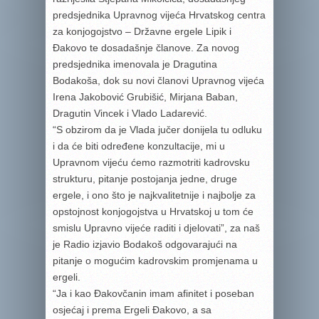
predsjednika Upravnog vijeća Hrvatskog centra
za konjogojstvo – Državne ergele Lipik i
Đakovo te dosadašnje članove. Za novog
predsjednika imenovala je Dragutina
Bodakoša, dok su novi članovi Upravnog vijeća
Irena Jakobović Grubišić, Mirjana Baban,
Dragutin Vincek i Vlado Ladarević.
“S obzirom da je Vlada jučer donijela tu odluku
i da će biti određene konzultacije, mi u
Upravnom vijeću ćemo razmotriti kadrovsku
strukturu, pitanje postojanja jedne, druge
ergele, i ono što je najkvalitetnije i najbolje za
opstojnost konjogojstva u Hrvatskoj u tom će
smislu Upravno vijeće raditi i djelovati”, za naš
je Radio izjavio Bodakoš odgovarajući na
pitanje o mogućim kadrovskim promjenama u
ergeli.
“Ja i kao Đakovčanin imam afinitet i poseban
osjećaj i prema Ergeli Đakovo, a sa