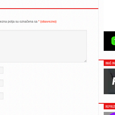
ezna polja su označena sa
* (obavezno)
IMAŠ IN
REPRIZ