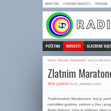
MARKETING
POGREBNE OBAVIJESTI
PROGRAM
POČETNA
NOVOSTI
GLAZBENE VIJE
AKTUALNOSTI
Home
/
Novosti
/
Aktualnosti
/
Zlatnim Maratonc
CRNA KRONIKA
Zlatnim Maraton
POLITIKA
ZANIMLJIVOSTI
Mile Ljubičić
na 31. prosinca 2011.
GOSPODARSTVO
KULTURA
ŠPORT
Tradicionalnim Maratoncem, koji je zav
raznolikim gostima, svirkom u živo i prog
REPRIZE EMISIJA
Radio Đakova” jučer je obilježen zlatni j