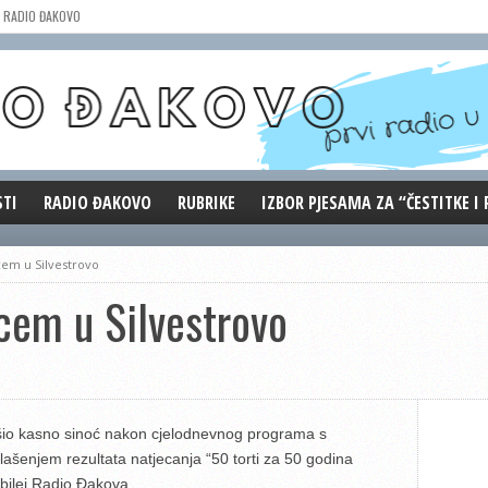
RADIO ĐAKOVO
STI
RADIO ĐAKOVO
RUBRIKE
IZBOR PJESAMA ZA “ČESTITKE I
MARKETING
REPRIZE EMISIJA
em u Silvestrovo
DOBRE VIBRACIJE
cem u Silvestrovo
ĐAKOVO GRADE
WEB ANKETA
KOLUMNE
ršio kasno sinoć nakon cjelodnevnog programa s
lašenjem rezultata natjecanja “50 torti za 50 godina
ubilej Radio Đakova.