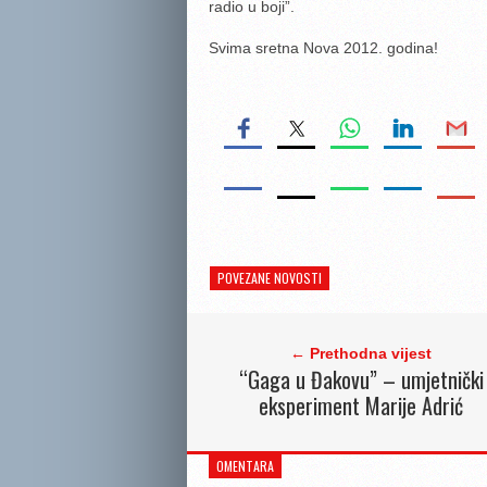
radio u boji”.
Svima sretna Nova 2012. godina!
POVEZANE NOVOSTI
← Prethodna vijest
“Gaga u Đakovu” – umjetnički
eksperiment Marije Adrić
OMENTARA