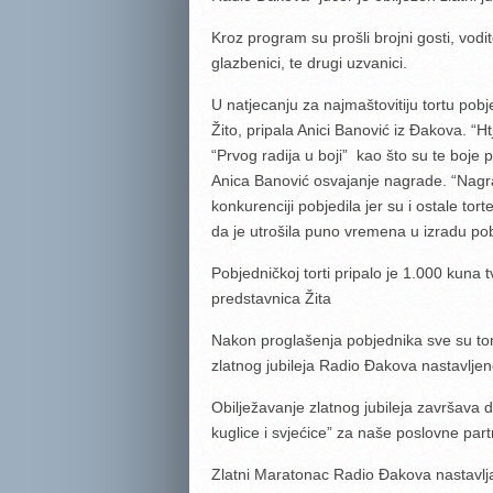
Kroz program su prošli brojni gosti, vodi
glazbenici, te drugi uzvanici.
U natjecanju za najmaštovitiju tortu pobj
Žito, pripala Anici Banović iz Đakova. “
“Prvog radija u boji” kao što su te boje
Anica Banović osvajanje nagrade. “Nagr
konkurenciji pobjedila jer su i ostale to
da je utrošila puno vremena u izradu pob
Pobjedničkoj torti pripalo je 1.000 kuna t
predstavnica Žita
Nakon proglašenja pobjednika sve su to
zlatnog jubileja Radio Đakova nastavlj
Obilježavanje zlatnog jubileja završava
d
kuglice i svjećice” za naše poslovne part
Zlatni Maratonac Radio Đakova nastavlja 