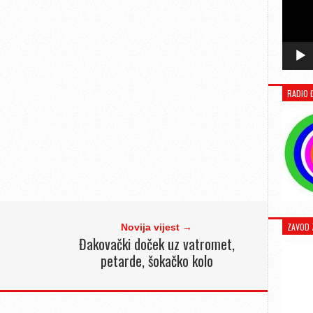
RADIO 
ZAVOD 
Novija vijest →
Đakovački doček uz vatromet,
petarde, šokačko kolo