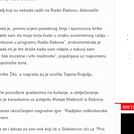
telji koji su nekada radili na Radio Đakovu, đakovački
eda je, prema ocjeni posebnog žirija i sponozora tvrtke
Htjela sam da moja torta bude u znaku suvremenog radija –
-
-
 pritusne u programu Radio Đakova”, prokomentirala je
ada mi je tim draža kada sam vidjela u kakvoj sam
-
rte bile izuzetne i vrlo maštovite”, pojašnjava uz napomenu
-
jedničke torte.
vrtke Žito, a nagradu joj je uručila Tajana Rogulja,
rte ponuđene građanima na kušanje, a obilježavanje
eno je karaokama uz pobjedu Mateje Matković iz Đakova.
NOVI S
anas okončanjem nagradne igre “Radijske rođendanske
nere.
se i danas za sve one koji će u Sivlestrovo ući uz “Prvi