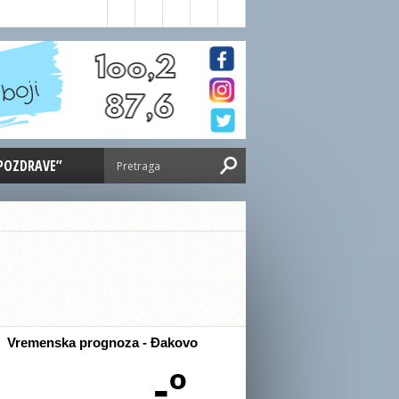
 POZDRAVE”
Vremenska prognoza - Đakovo
-º