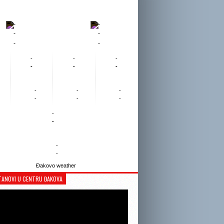
-
-
-
-
-
-
-
-
-
-
-
-
-
-
-
-
-
-
-
-
-
-
Đakovo weather
TANOVI U CENTRU ĐAKOVA
Reproduktor
videozapisa