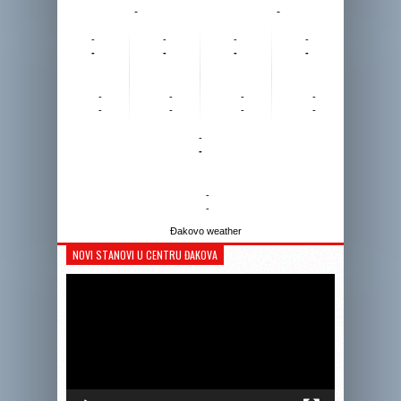
-
-
-
-
-
-
-
-
-
-
-
-
-
-
-
-
-
-
-
-
-
-
Đakovo weather
NOVI STANOVI U CENTRU ĐAKOVA
Reprodukto
videozapis