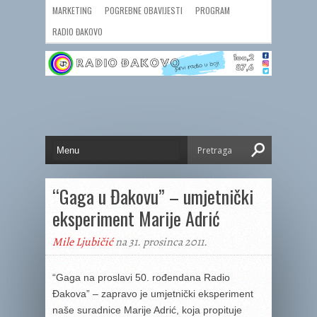
MARKETING
POGREBNE OBAVIJESTI
PROGRAM
RADIO ĐAKOVO
“Gaga u Đakovu” – umjetnički
eksperiment Marije Adrić
Mile Ljubičić
na 31. prosinca 2011.
“Gaga na proslavi 50. rođendana Radio
Đakova” – zapravo je umjetnički eksperiment
naše suradnice Marije Adrić, koja propituje