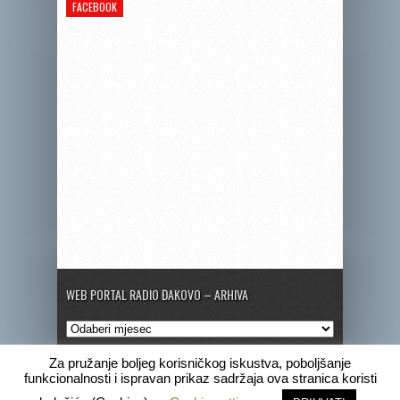
FACEBOOK
WEB PORTAL RADIO ĐAKOVO – ARHIVA
Web
portal
Radio
Za pružanje boljeg korisničkog iskustva, poboljšanje
Đakovo
funkcionalnosti i ispravan prikaz sadržaja ova stranica koristi
–
Copyright © 2020 Radio Đakovo