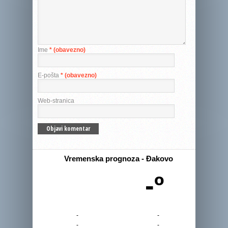
Ime
* (obavezno)
E-pošta
* (obavezno)
Web-stranica
Vremenska prognoza - Đakovo
-º
-
-
-
-