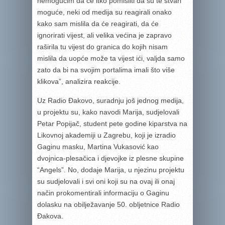
nemogućim da će itko pomisliti da su te stvari
moguće, neki od medija su reagirali onako
kako sam mislila da će reagirati, da će
ignorirati vijest, ali velika većina je zapravo
raširila tu vijest do granica do kojih nisam
mislila da uopće može ta vijest ići, valjda samo
zato da bi na svojim portalima imali što više
klikova”, analizira reakcije.
Uz Radio Đakovo, suradnju još jednog medija,
u projektu su, kako navodi Marija, sudjelovali
Petar Popijač, student pete godine kiparstva na
Likovnoj akademiji u Zagrebu, koji je izradio
Gaginu masku, Martina Vukasović kao
dvojnica-plesačica i djevojke iz plesne skupine
“Angels”. No, dodaje Marija, u njezinu projektu
su sudjelovali i svi oni koji su na ovaj ili onaj
način prokomentirali informaciju o Gaginu
dolasku na obilježavanje 50. obljetnice Radio
Đakova.