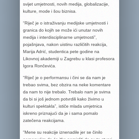
svijet umjetnosti, novih medija, globalizacije,
kulture, mode i šou biznisa.
“Riječ je o istraživanju medijske umjetnosti i
granica do kojih se može ići unutar novih
medija i interdisciplinarne umjetnosti”,
pojašnjava, nakon uistinu različitih reakcija,
Marija Adrić, studentica pete godine na
Likovnoj akademiji u Zagrebu u klasi profesora
Igora Rončevića.
“Riječ je o performansu i čini se da nam je
trebao svima, bez obzira na neke komentare
da nam to nije trebalo. Trebalo nam je svima
da bi si još jednom potvrdili kako živimo u
kulturi spektakla”, ističe mlada umjetnica
iskreno priznajući da je i sama pomalo
zatečena reakcijama.
“Mene su reakcije iznenadile jer se činilo