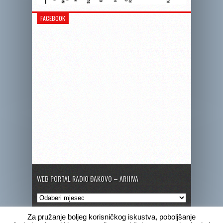
FACEBOOK
WEB PORTAL RADIO ĐAKOVO – ARHIVA
Web
portal
Radio
Za pružanje boljeg korisničkog iskustva, poboljšanje
Đakovo