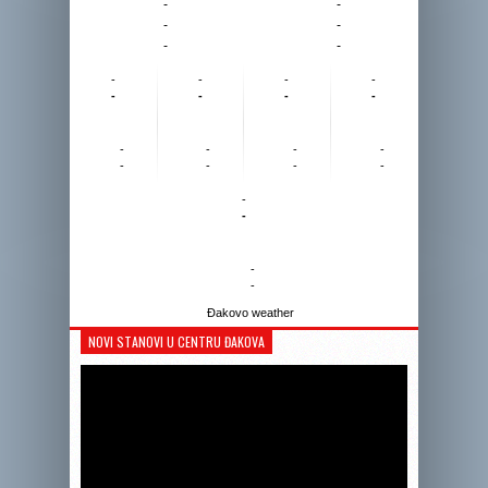
-
-
-
-
-
-
-
-
-
-
-
-
-
-
-
-
-
-
-
-
-
-
-
-
-
-
Đakovo weather
NOVI STANOVI U CENTRU ĐAKOVA
Reprodukto
videozapis