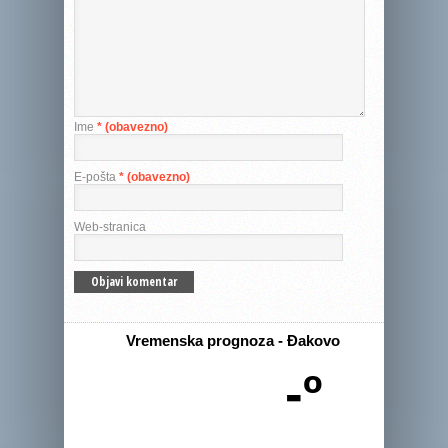
Ime
* (obavezno)
E-pošta
* (obavezno)
Web-stranica
Vremenska prognoza - Đakovo
-º