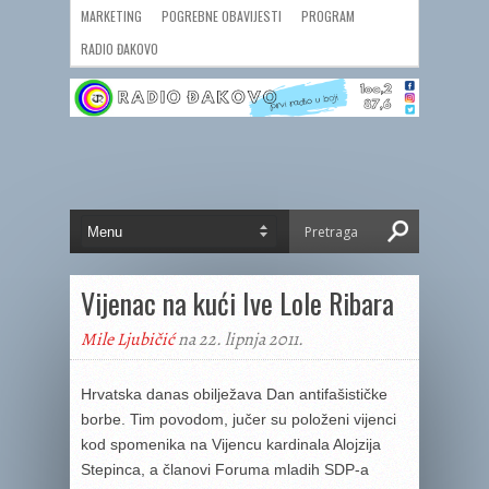
MARKETING
POGREBNE OBAVIJESTI
PROGRAM
RADIO ĐAKOVO
Vijenac na kući Ive Lole Ribara
Mile Ljubičić
na 22. lipnja 2011.
Hrvatska danas obilježava Dan antifašističke
borbe. Tim povodom, jučer su položeni vijenci
kod spomenika na Vijencu kardinala Alojzija
Stepinca, a članovi Foruma mladih SDP-a