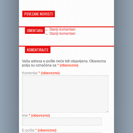
POVEZANE NOVOSTI
← Stariji komentari
OMENTARA
← Stariji komentari
KOMENTIRAJTE
Vaša adresa e-pošte neće biti objavljena.
Obavezna
polja su označena sa
* (obavezno)
Komentar
* (obavezno)
Ime
* (obavezno)
E-pošta
* (obavezno)