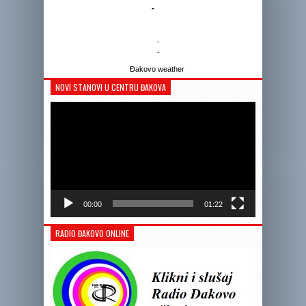
-
-
-
Đakovo weather
NOVI STANOVI U CENTRU ĐAKOVA
Reprodukto
videozapis
00:00
01:22
RADIO ĐAKOVO ONLINE