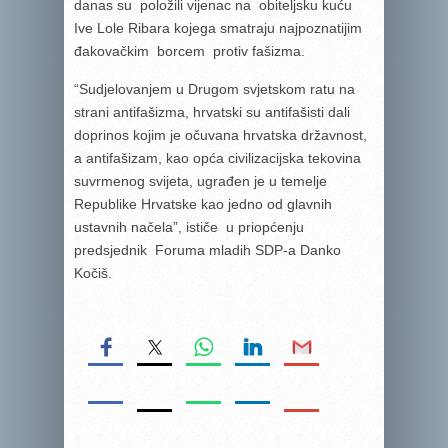
danas su položili vijenac na obiteljsku kuću
Ive Lole Ribara kojega smatraju najpoznatijim
đakovačkim borcem protiv fašizma.
“Sudjelovanjem u Drugom svjetskom ratu na
strani antifašizma, hrvatski su antifašisti dali
doprinos kojim je očuvana hrvatska državnost,
a antifašizam, kao opća civilizacijska tekovina
suvrmenog svijeta, ugrađen je u temelje
Republike Hrvatske kao jedno od glavnih
ustavnih načela”, ističe u priopćenju
predsjednik Foruma mladih SDP-a Danko
Kočiš.