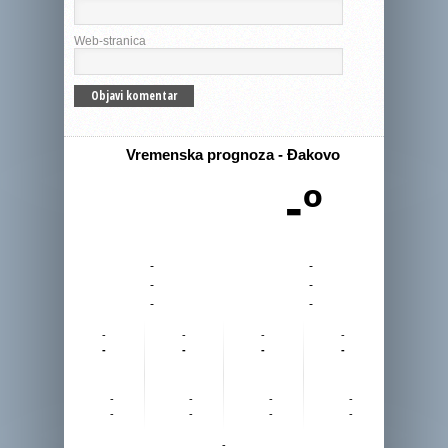
Web-stranica
Vremenska prognoza - Đakovo
-º
-
-
-
-
-
-
-
-
-
-
-
-
-
-
-
-
-
-
-
-
-
-
-