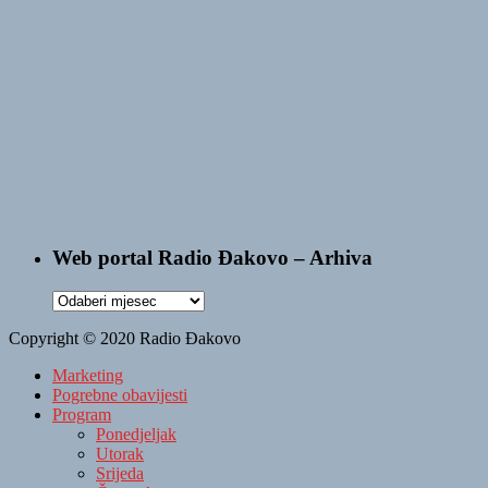
Web portal Radio Đakovo – Arhiva
Web
portal
Copyright © 2020 Radio Đakovo
Radio
Đakovo
Marketing
–
Pogrebne obavijesti
Arhiva
Program
Ponedjeljak
Utorak
Srijeda