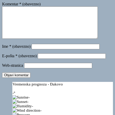
Komentar
* (obavezno)
Ime
* (obavezno)
E-pošta
* (obavezno)
Web-stranica
Vremenska prognoza - Đakovo
-º
-
-
-
-
-