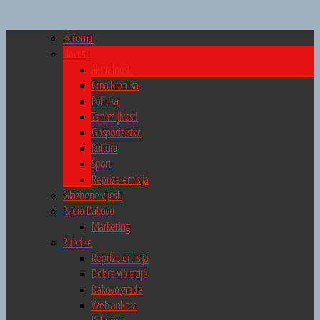
Početna
Novosti
Aktualnosti
Crna kronika
Politika
Zanimljivosti
Gospodarstvo
Kultura
Šport
Reprize emisija
Glazbene vijesti
Radio Đakovo
Marketing
Rubrike
Reprize emisija
Dobre vibracije
Đakovo grade
Web anketa