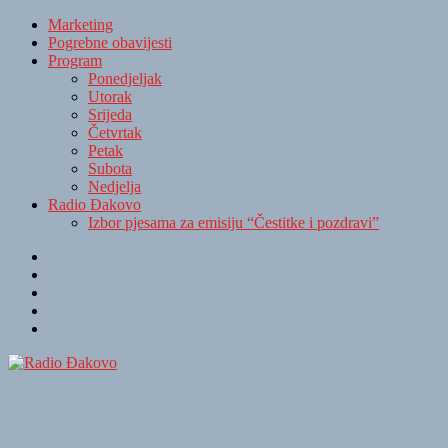
Marketing
Pogrebne obavijesti
Program
Ponedjeljak
Utorak
Srijeda
Četvrtak
Petak
Subota
Nedjelja
Radio Đakovo
Izbor pjesama za emisiju “Čestitke i pozdravi”