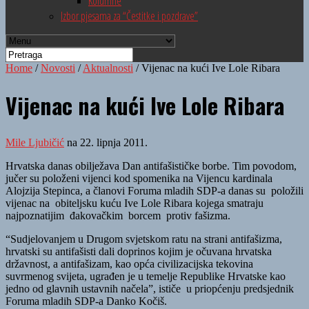
Kolumne
Izbor pjesama za “Čestitke i pozdrave”
Home
/
Novosti
/
Aktualnosti
/
Vijenac na kući Ive Lole Ribara
Vijenac na kući Ive Lole Ribara
Mile Ljubičić
na 22. lipnja 2011.
Hrvatska danas obilježava Dan antifašističke borbe. Tim povodom,
jučer su položeni vijenci kod spomenika na Vijencu kardinala
Alojzija Stepinca, a članovi Foruma mladih SDP-a danas su položili
vijenac na obiteljsku kuću Ive Lole Ribara kojega smatraju
najpoznatijim đakovačkim borcem protiv fašizma.
“Sudjelovanjem u Drugom svjetskom ratu na strani antifašizma,
hrvatski su antifašisti dali doprinos kojim je očuvana hrvatska
državnost, a antifašizam, kao opća civilizacijska tekovina
suvrmenog svijeta, ugrađen je u temelje Republike Hrvatske kao
jedno od glavnih ustavnih načela”, ističe u priopćenju predsjednik
Foruma mladih SDP-a Danko Kočiš.