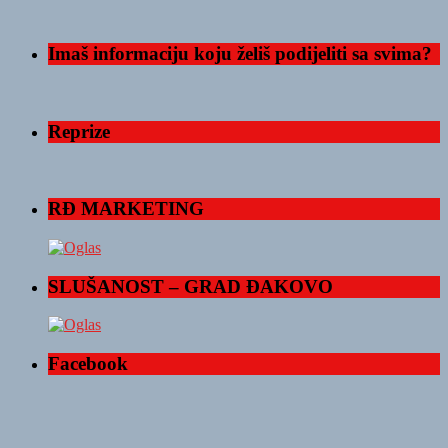
Imaš informaciju koju želiš podijeliti sa svima?
Reprize
RĐ MARKETING
SLUŠANOST – GRAD ĐAKOVO
Facebook