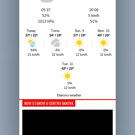
05:37
20:06
52%
5 km/h
1013 hPa
51%
Today
Tmrw.
Sun. 9
Mon. 10
37º / 22º
34º / 19º
37º / 19º
40º / 20º
94%
4%
0%
0%
21 km/h
22 km/h
12 km/h
11 km/h
Tue. 11
42º / 22º
0%
12 km/h
Đakovo weather
NOVI STANOVI U CENTRU ĐAKOVA
Reprodukto
videozapis