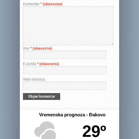
Komentar
* (obavezno)
Ime
* (obavezno)
E-pošta
* (obavezno)
Web-stranica
Vremenska prognoza - Đakovo
29º