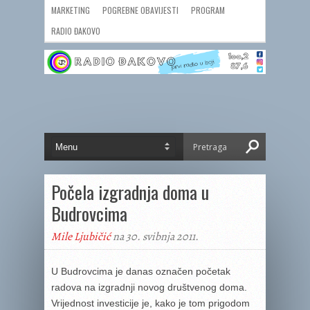
MARKETING
POGREBNE OBAVIJESTI
PROGRAM
RADIO ĐAKOVO
Počela izgradnja doma u
Budrovcima
Mile Ljubičić
na 30. svibnja 2011.
U Budrovcima je danas označen početak
radova na izgradnji novog društvenog doma.
Vrijednost investicije je, kako je tom prigodom