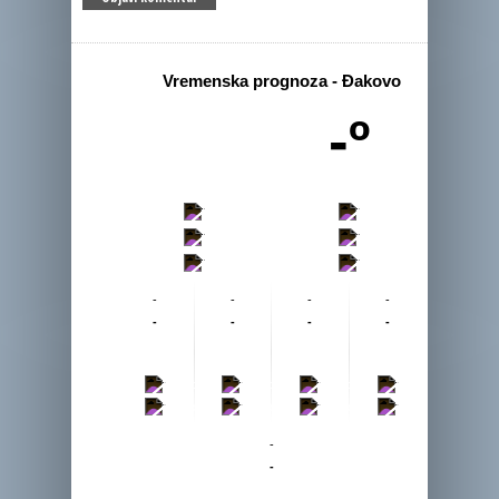
Vremenska prognoza - Đakovo
-º
-
-
-
-
-
-
-
-
-
-
-
-
-
-
-
-
-
-
-
-
-
-
-
-