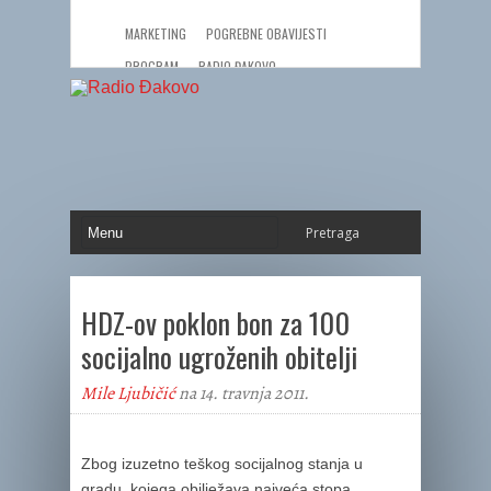
MARKETING
POGREBNE OBAVIJESTI
PROGRAM
RADIO ĐAKOVO
HDZ-ov poklon bon za 100
socijalno ugroženih obitelji
Mile Ljubičić
na 14. travnja 2011.
Zbog izuzetno teškog socijalnog stanja u
gradu, kojega obilježava najveća stopa