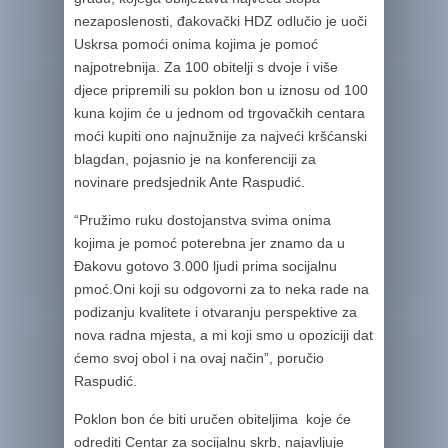
nezaposlenosti, đakovački HDZ odlučio je uoči
Uskrsa pomoći onima kojima je pomoć
najpotrebnija. Za 100 obitelji s dvoje i više
djece pripremili su poklon bon u iznosu od 100
kuna kojim će u jednom od trgovačkih centara
moći kupiti ono najnužnije za najveći kršćanski
blagdan, pojasnio je na konferenciji za
novinare predsjednik Ante Raspudić.
“Pružimo ruku dostojanstva svima onima
kojima je pomoć poterebna jer znamo da u
Đakovu gotovo 3.000 ljudi prima socijalnu
pmoć.Oni koji su odgovorni za to neka rade na
podizanju kvalitete i otvaranju perspektive za
nova radna mjesta, a mi koji smo u opoziciji dat
ćemo svoj obol i na ovaj način”, poručio
Raspudić.
Poklon bon će biti uručen obiteljima koje će
odrediti Centar za socijalnu skrb, najavljuje