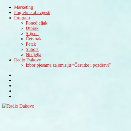
Marketing
Pogrebne obavijesti
Program
Ponedjeljak
Utorak
Srijeda
Četvrtak
Petak
Subota
Nedjelja
Radio Đakovo
Izbor pjesama za emisiju “Čestitke i pozdravi”