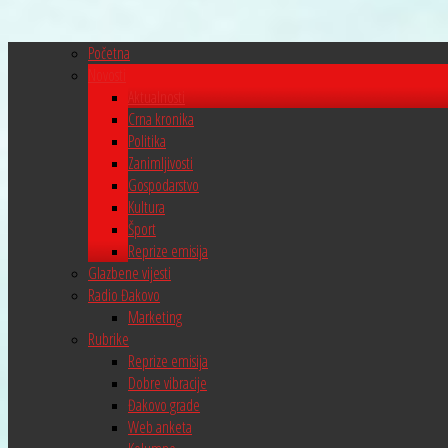
Početna
Novosti
Aktualnosti
Crna kronika
Politika
Zanimljivosti
Gospodarstvo
Kultura
Šport
Reprize emisija
Glazbene vijesti
Radio Đakovo
Marketing
Rubrike
Reprize emisija
Dobre vibracije
Đakovo grade
Web anketa