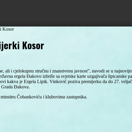
i Kosor
jerki Kosor
, ali i cjelokupnu stručnu i znanstvenu javnost”, navodi se u najnovi
ržavna ergela Đakovo izbriše sa svjetske karte uzgajivača lipicanske 
ovi kakva je Ergela Lipik. Vinković poziva premijerku da do 27. veljač
eva Grada Đakova.
, minsitru Čobankoviću i klubovima zastupnika.