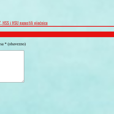
, HSS i HSU napustili vijećnicu
 sa
* (obavezno)