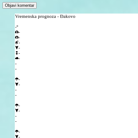
Vremenska prognoza - Đakovo
-º
-
-
-
-
-
-
-
-
-
-
-
-
-
-
-
-
-
-