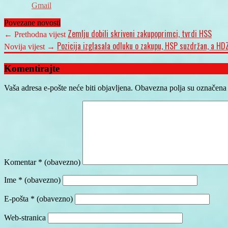
Gmail
Povezane novosti
Zemlju dobili skriveni zakupoprimci, tvrdi HSS
← Prethodna vijest
Pozicija izglasala odluku o zakupu, HSP suzdržan, a HDZ
Novija vijest →
Komentirajte
Vaša adresa e-pošte neće biti objavljena.
Obavezna polja su označena
Komentar
* (obavezno)
Ime
* (obavezno)
E-pošta
* (obavezno)
Web-stranica