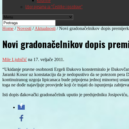
Kolumne
Izbor pjesama za “Čestitke i pozdrave”
Home
/
Novosti
/
Aktualnosti
/
Novi gradonačelnikov dopis premijerk
Novi gradonačelnikov dopis premi
Mile Ljubičić
na 17. veljače 2011.
“Ukidanje pravne osobnosti Ergeli Đakovo konsterniralo je Đakovčane
Jaranki Kosor uz konstataciju da je nedopustivo da se potezom pera D
kontinuiranog uzgoja lipicanaca bude pripojena jednoj minornoj ustan
toga ne dođe najavljuje prosvjede koji će trajati do ispunjenja zahtj
Isti dopis đakovački gradonačelnik uputio je predsjedniku Josipoviću