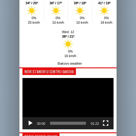
34º / 20º
36º / 17º
39º / 18º
41º / 19º
0%
0%
0%
0%
25 km/h
10 km/h
10 km/h
18 km/h
Wed. 12
38º / 21º
0%
16 km/h
Đakovo weather
NOVI STANOVI U CENTRU ĐAKOVA
Reprodukto
videozapis
00:00
01:22