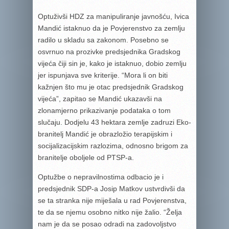
Optuživši HDZ za manipuliranje javnošću, Ivica
Mandić istaknuo da je Povjerenstvo za zemlju
radilo u skladu sa zakonom. Posebno se
osvrnuo na prozivke predsjednika Gradskog
vijeća čiji sin je, kako je istaknuo, dobio zemlju
jer ispunjava sve kriterije. “Mora li on biti
kažnjen što mu je otac predsjednik Gradskog
vijeća”, zapitao se Mandić ukazavši na
zlonamjerno prikazivanje podataka o tom
slučaju. Dodjelu 43 hektara zemlje zadruzi Eko-
branitelj Mandić je obrazložio terapijskim i
socijalizacijskim razlozima, odnosno brigom za
branitelje oboljele od PTSP-a.
Optužbe o nepravilnostima odbacio je i
predsjednik SDP-a Josip Matkov ustvrdivši da
se ta stranka nije miješala u rad Povjerenstva,
te da se njemu osobno nitko nije žalio. “Želja
nam je da se posao odradi na zadovoljstvo