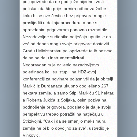
poljoprivrede da ne podliježe nijednoj vrsti
pritiska i da što prije formira odbor za žalbe
kako bi se sve čestice bez prigovora mogle
proslijediti u daljnju proceduru, a one s
opravdanim prigovorom ponovno razmotrile.
Nezadovoljne sudionike natječaja uputio je da
već od danas mogu svoje prigovore dostaviti
Gradu i Ministarstvu poljoprivrede te ih pozvao
da se ne daju instrumentalizirati.
Neopravdanim je ocijenio nezadovljstvo
pojedinaca koji su istupili na HDZ-ovoj
konferenciji za novinare pojasnivši da je obitelji
Markić iz Đurđanaca ukupno dodijeljeno 267
hektara zemlje, a samo Stipi Markiću 91 hektar,
a Roberta Jukića iz Soljaka, osim poziva na
podnošenje prigovora, podsjetio je da je svoju
perspektivu trebao potražiti na natječaju u
Strizivojni. “Čak i da se smanjio maksimum,
zemlje ne bi bilo dovoljno za sve”, ustvrdio je
Vinković.