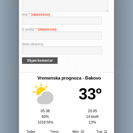
Ime
* (obavezno)
E-pošta
* (obavezno)
Web-stranica
Vremenska prognoza - Đakovo
33º
05:38
20:05
40%
14 km/h
1016 hPa
13%
Today
Tmrw.
Mon. 10
Tue. 11