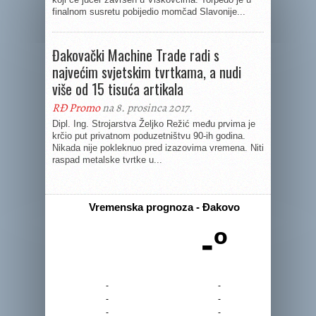
finalnom susretu pobijedio momčad Slavonije...
Đakovački Machine Trade radi s
najvećim svjetskim tvrtkama, a nudi
više od 15 tisuća artikala
RĐ Promo
na 8. prosinca 2017.
Dipl. Ing. Strojarstva Željko Režić među prvima je
krčio put privatnom poduzetništvu 90-ih godina.
Nikada nije pokleknuo pred izazovima vremena. Niti
raspad metalske tvrtke u...
Vremenska prognoza - Đakovo
-º
-
-
-
-
-
-