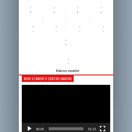
-
-
-
-
-
-
-
-
-
-
-
-
-
-
-
-
-
-
-
-
Đakovo weather
NOVI STANOVI U CENTRU ĐAKOVA
Reprodukto
videozapis
00:00
01:22