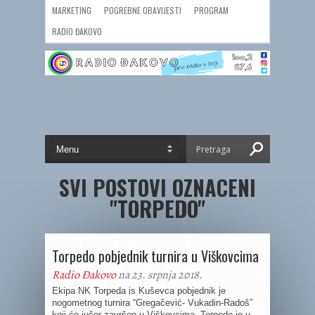
MARKETING
POGREBNE OBAVIJESTI
PROGRAM
RADIO ĐAKOVO
SVI POSTOVI OZNACENI
"TORPEDO"
Torpedo pobjednik turnira u Viškovcima
Radio Đakovo
na 23. srpnja 2018.
Ekipa NK Torpeda is Kuševca pobjednik je
nogometnog turnira “Gregačević- Vukadin-Radoš”
koji će jučer završen u Viškovcima. Torpedo je u