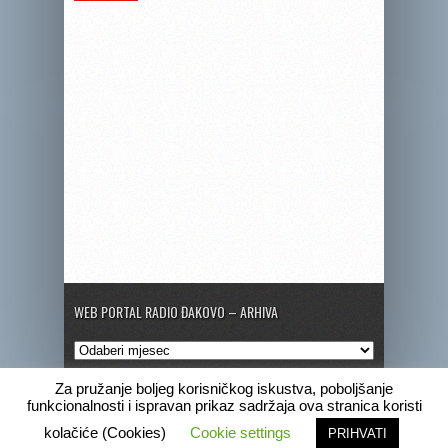
WEB PORTAL RADIO ĐAKOVO – ARHIVA
Web
portal
Radio
Za pružanje boljeg korisničkog iskustva, poboljšanje
Đakovo
funkcionalnosti i ispravan prikaz sadržaja ova stranica koristi
–
Copyright © 2020 Radio Đakovo
kolačiće (Cookies)
Cookie settings
PRIHVATI
Arhiva
Marketing
Pogrebne obavijesti
Program
Radio Đakovo