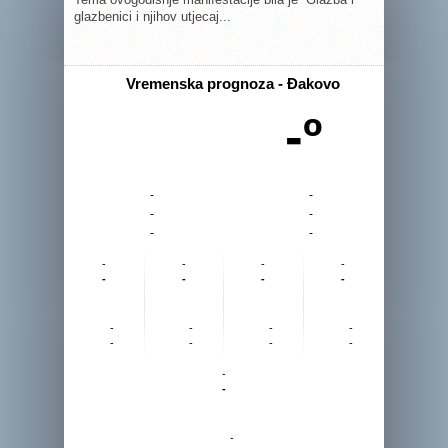
glazbenici i njihov utjecaj...
Vremenska prognoza - Đakovo
-º
-
-
-
-
-
-
-
-
-
-
-
-
-
-
-
-
-
-
-
-
-
-
-
-
-