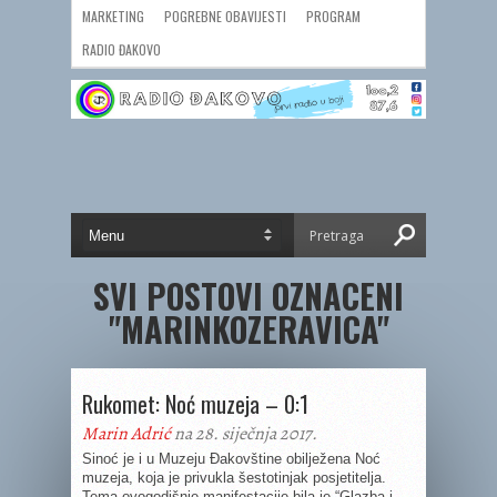
MARKETING
POGREBNE OBAVIJESTI
PROGRAM
RADIO ĐAKOVO
SVI POSTOVI OZNACENI
"MARINKOZERAVICA"
Rukomet: Noć muzeja – 0:1
Marin Adrić
na 28. siječnja 2017.
Sinoć je i u Muzeju Đakovštine obilježena Noć
muzeja, koja je privukla šestotinjak posjetitelja.
Tema ovogodišnje manifestacije bila je “Glazba i