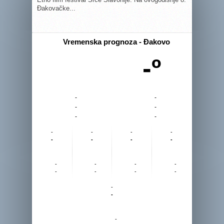
Đakovačke...
Vremenska prognoza - Đakovo
-º
-
-
-
-
-
-
-
-
-
-
-
-
-
-
-
-
-
-
-
-
-
-
-
-
-