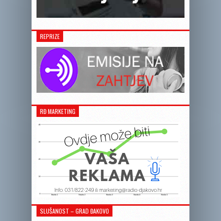
REPRIZE
RĐ MARKETING
SLUŠANOST – GRAD ĐAKOVO