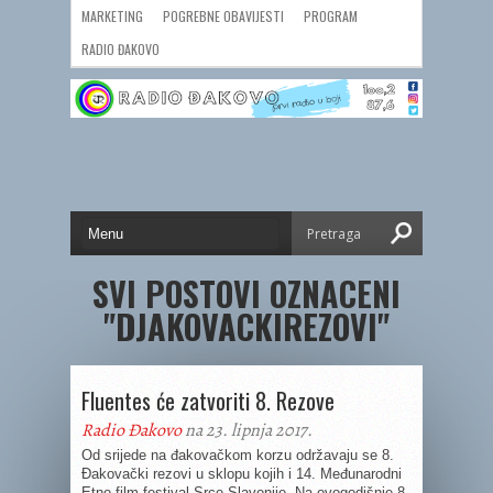
MARKETING
POGREBNE OBAVIJESTI
PROGRAM
RADIO ĐAKOVO
SVI POSTOVI OZNACENI
"DJAKOVACKIREZOVI"
Fluentes će zatvoriti 8. Rezove
Radio Đakovo
na 23. lipnja 2017.
Od srijede na đakovačkom korzu održavaju se 8.
Đakovački rezovi u sklopu kojih i 14. Međunarodni
Etno film festival Srce Slavonije. Na ovogodišnje 8.