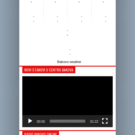
-
-
-
-
-
-
-
-
-
-
-
-
-
-
-
-
Đakovo weather
NOVI STANOVI U CENTRU ĐAKOVA
Reprodukto
videozapis
00:00
01:22
RADIO ĐAKOVO ONLINE