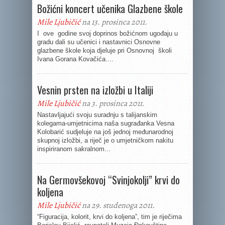
Božićni koncert učenika Glazbene škole
Mile Ljubičić
na 13. prosinca 2011.
I ove godine svoj doprinos božićnom ugođaju u
gradu dali su učenici i nastavnici Osnovne
glazbene škole koja djeluje pri Osnovnoj školi
Ivana Gorana Kovačića....
Vesnin prsten na izložbi u Italiji
Mile Ljubičić
na 3. prosinca 2011.
Nastavljajući svoju suradnju s talijanskim
kolegama-umjetnicima naša sugrađanka Vesna
Kolobarić sudjeluje na još jednoj međunarodnoj
skupnoj izložbi, a riječ je o umjetničkom nakitu
inspiriranom sakralnom...
Na Germovšekovoj “Svinjokolji” krvi do
koljena
Mile Ljubičić
na 29. studenoga 2011.
“Figuracija, kolorit, krvi do koljena”, tim je riječima