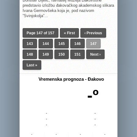
Borislav Bijelić, ravnatelj Muzeja Đakovštine
predstavio izložbu đakovačkog akademskog slikara
Ivana Germovšeka koja je, pod nazivom
“Svinjokolja”...
Page 147 of 157
« First
‹ Previous
143
144
145
146
147
148
149
150
151
Next ›
Last »
Vremenska prognoza - Đakovo
-º
-
-
-
-
-
-
-
-
-
-