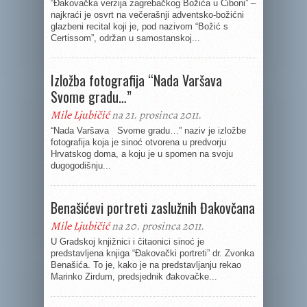
“Đakovačka verzija zagrebačkog Božića u Ciboni” –
najkraći je osvrt na večerašnji adventsko-božićni
glazbeni recital koji je, pod nazivom “Božić s
Certissom”, održan u samostanskoj...
Izložba fotografija “Nada Varšava
Svome gradu…”
Mile Ljubičić
na 21. prosinca 2011.
“Nada Varšava Svome gradu…” naziv je izložbe
fotografija koja je sinoć otvorena u predvorju
Hrvatskog doma, a koju je u spomen na svoju
dugogodišnju...
Benašićevi portreti zaslužnih Đakovčana
Mile Ljubičić
na 20. prosinca 2011.
U Gradskoj knjižnici i čitaonici sinoć je
predstavljena knjiga “Đakovački portreti” dr. Zvonka
Benašića. To je, kako je na predstavljanju rekao
Marinko Zirdum, predsjednik đakovačke...