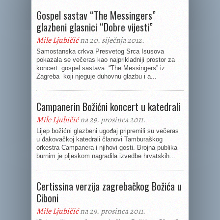
Gospel sastav “The Messingers”
glazbeni glasnici “Dobre vijesti”
Mile Ljubičić
na 20. siječnja 2012.
Samostanska crkva Presvetog Srca Isusova
pokazala se večeras kao najprikladniji prostor za
koncert gospel sastava “The Messingers” iz
Zagreba koji njeguje duhovnu glazbu i a...
Campanerin Božićni koncert u katedrali
Mile Ljubičić
na 29. prosinca 2011.
Lijep božićni glazbeni ugođaj pripremili su večeras
u đakovačkoj katedrali članovi Tamburaškog
orkestra Campanera i njihovi gosti. Brojna publika
burnim je pljeskom nagradila izvedbe hrvatskih...
Certissina verzija zagrebačkog Božića u
Ciboni
Mile Ljubičić
na 29. prosinca 2011.