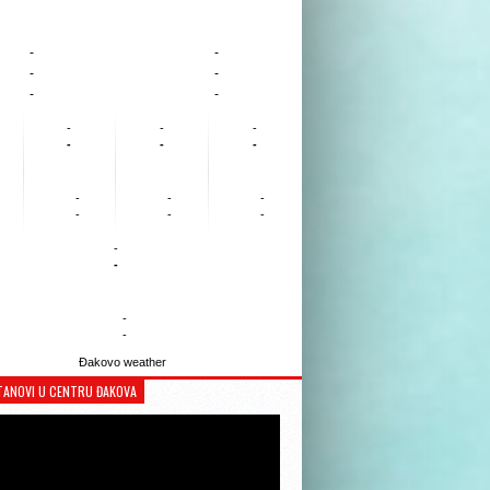
-
-
-
-
-
-
-
-
-
-
-
-
-
-
-
-
-
-
-
-
-
-
Đakovo weather
TANOVI U CENTRU ĐAKOVA
Reproduktor
videozapisa