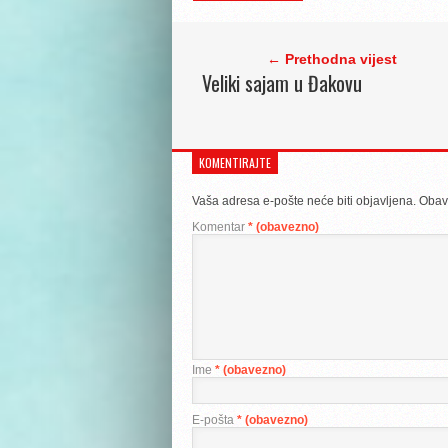
← Prethodna vijest
Veliki sajam u Đakovu
KOMENTIRAJTE
Vaša adresa e-pošte neće biti objavljena.
Obav
Komentar
* (obavezno)
Ime
* (obavezno)
E-pošta
* (obavezno)