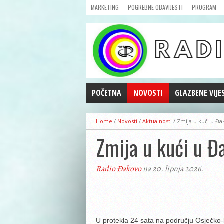
MARKETING
POGREBNE OBAVIJESTI
PROGRAM
POČETNA
NOVOSTI
GLAZBENE VIJE
AKTUALNOSTI
Home
/
Novosti
/
Aktualnosti
/
Zmija u kući u Đ
CRNA KRONIKA
Zmija u kući u Đ
POLITIKA
ZANIMLJIVOSTI
Radio Đakovo
na 20. lipnja 2026.
GOSPODARSTVO
KULTURA
ŠPORT
REPRIZE EMISIJA
U protekla 24 sata na području Osječko