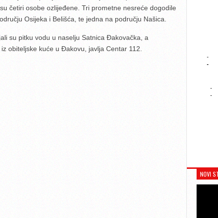
su četiri osobe ozlijeđene. Tri prometne nesreće dogodile
odručju Osijeka i Belišća, te jedna na području Našica.
ali su pitku vodu u naselju Satnica Đakovačka, a
 iz obiteljske kuće u Đakovu, javlja Centar 112.
-
-
-
-
NOVI S