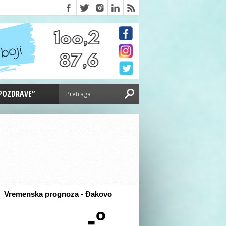
 POZDRAVE”
Vremenska prognoza - Đakovo
-º