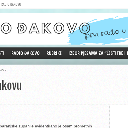
RADIO ĐAKOVO
STI
RADIO ĐAKOVO
RUBRIKE
IZBOR PJESAMA ZA “ČESTITKE I
MARKETING
REPRIZE EMISIJA
akovu
DOBRE VIBRACIJE
akovu
ĐAKOVO GRADE
WEB ANKETA
KOLUMNE
-baranjske županije evidentirano je osam prometnih