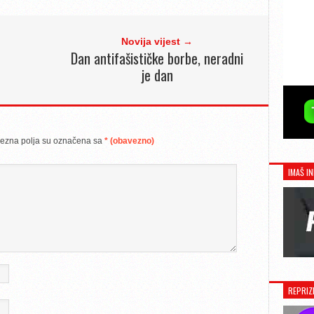
Novija vijest →
Dan antifašističke borbe, neradni
je dan
ezna polja su označena sa
* (obavezno)
IMAŠ IN
REPRIZ