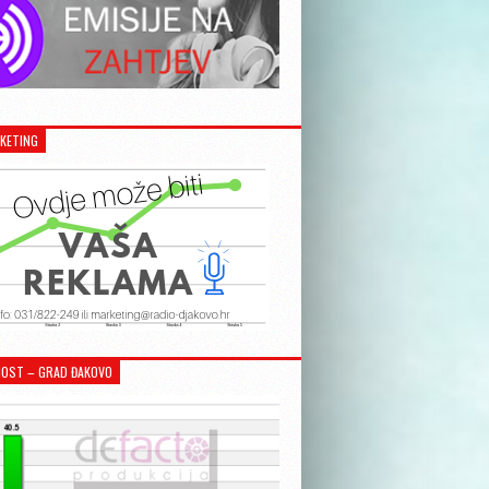
KETING
OST – GRAD ĐAKOVO