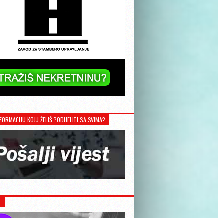
FORMACIJU KOJU ŽELIŠ PODIJELITI SA SVIMA?
E