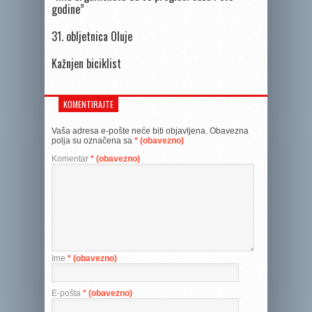
godine”
31. obljetnica Oluje
Kažnjen biciklist
KOMENTIRAJTE
Vaša adresa e-pošte neće biti objavljena.
Obavezna
polja su označena sa
* (obavezno)
Komentar
* (obavezno)
Ime
* (obavezno)
E-pošta
* (obavezno)