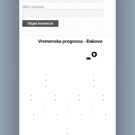
Web-stranica
Vremenska prognoza - Đakovo
-º
-
-
-
-
-
-
-
-
-
-
-
-
-
-
-
-
-
-
-
-
-
-
-
-