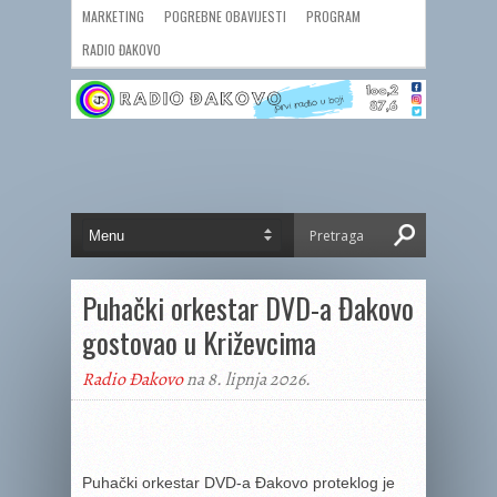
MARKETING
POGREBNE OBAVIJESTI
PROGRAM
RADIO ĐAKOVO
Puhački orkestar DVD-a Đakovo
gostovao u Križevcima
Radio Đakovo
na 8. lipnja 2026.
Puhački orkestar DVD-a Đakovo proteklog je