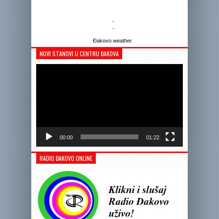
-
-
Đakovo weather
NOVI STANOVI U CENTRU ĐAKOVA
Reprodukto
videozapis
00:00
01:22
RADIO ĐAKOVO ONLINE