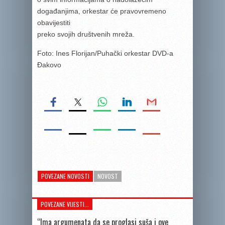
događanjima, orkestar će pravovremeno
obavijestiti
preko svojih društvenih mreža.
Foto: Ines Florijan/Puhački orkestar DVD-a
Đakovo
POVEZANE NOVOSTI
NOVOST
POVEZANE VIJESTI...
“Ima argumenata da se proglasi suša i ove