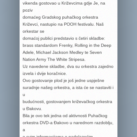
vikenda gostovao u Križevcima gdje Je, na
poziv
domaćeg Gradskog puhačkog orkestra
Križevci, nastupio na POOH festivalu. Naš
orkestar se
domaćoj publici predstavio s četiri skladbe:
brass standardom Frenky, Rolling in the Deep
Adele, Michael Jackson Medley te Seven
Nation Army The White Stripesa.
Uz navedene skladbe, dva su orkestra zajedno
izvela i dvije koračnice.
Ovo gostovanje plod je još jedne uspješne
suradnje našeg orkestra, a ista će se nastaviti i
u
budućnosti, gostovanjem križevačkog orkestra
u Đakovu.
Bila je ovo tek jedna od aktivnosti Puhačkog
orkestra DVD-a Đakovo u narednom razdoblju,
a
o svim informacijama o nadolazećim