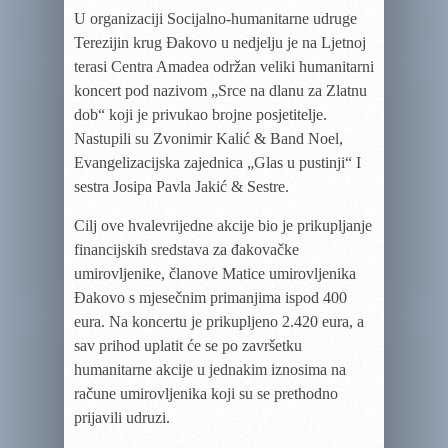
U organizaciji Socijalno-humanitarne udruge
Terezijin krug Đakovo u nedjelju je na Ljetnoj
terasi Centra Amadea održan veliki humanitarni
koncert pod nazivom „Srce na dlanu za Zlatnu
dob“ koji je privukao brojne posjetitelje.
Nastupili su Zvonimir Kalić & Band Noel,
Evangelizacijska zajednica „Glas u pustinji“ I
sestra Josipa Pavla Jakić & Sestre.
Cilj ove hvalevrijedne akcije bio je prikupljanje
financijskih sredstava za đakovačke
umirovljenike, članove Matice umirovljenika
Đakovo s mjesečnim primanjima ispod 400
eura. Na koncertu je prikupljeno 2.420 eura, a
sav prihod uplatit će se po završetku
humanitarne akcije u jednakim iznosima na
račune umirovljenika koji su se prethodno
prijavili udruzi.