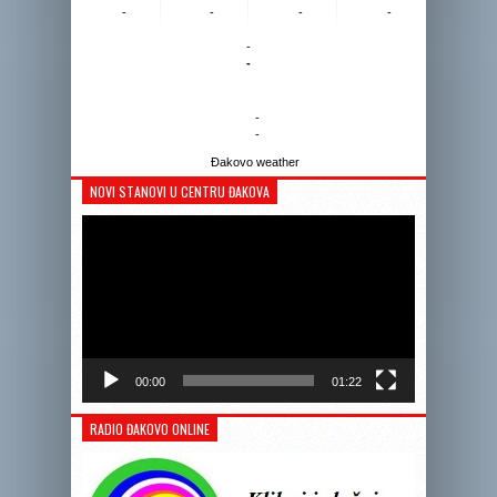
-
-
-
-
-
-
-
-
Đakovo weather
NOVI STANOVI U CENTRU ĐAKOVA
Reprodukto
videozapis
00:00
01:22
RADIO ĐAKOVO ONLINE