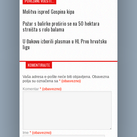
POVEZANE VIJESTI...
Molitva ispred Gospina kipa
Požar s balirke proširio se na 50 hektara
strništa s rolo balama
U Đakovu izborili plasman u HL Prvu hrvatsku
ligu
KOMENTIRAJTE
Vaša adresa e-pošte neće biti objavljena.
Obavezna
polja su označena sa
* (obavezno)
Komentar
* (obavezno)
Ime
* (obavezno)