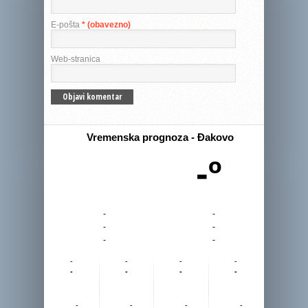
E-pošta
* (obavezno)
Web-stranica
Vremenska prognoza - Đakovo
-º
-
-
-
-
-
-
-
-
-
-
-
-
-
-
-
-
-
-