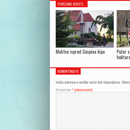
POVEZANE VIJESTI...
Molitva ispred Gospina kipa
Požar s
hektara
KOMENTIRAJTE
Vaša adresa e-pošte neće biti objavljena.
Obav
Komentar
* (obavezno)