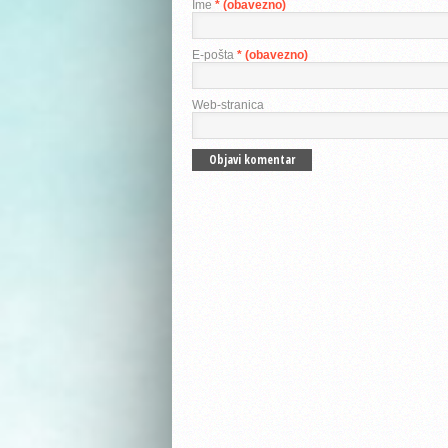
Ime
* (obavezno)
E-pošta
* (obavezno)
Web-stranica