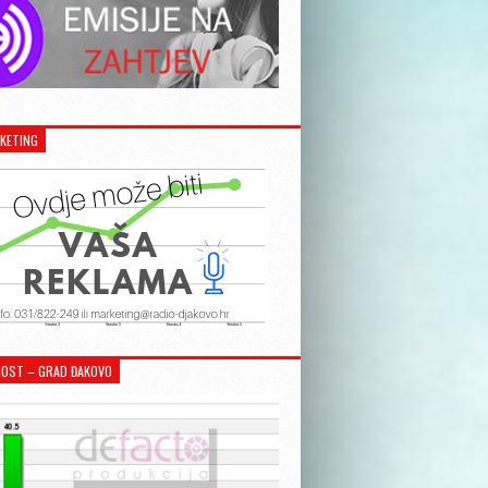
KETING
OST – GRAD ĐAKOVO