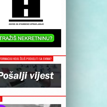
FORMACIJU KOJU ŽELIŠ PODIJELITI SA SVIMA?
E