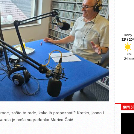
Today
32º / 20º
0%
24 km
NOVI S
o rade, zašto to rade, kako ih prepoznati? Kratko, jasno i
ovarala je naša sugrađanka Marica Čaić.