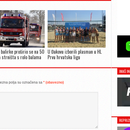
 balirke proširio se na 50
U Đakovu izborili plasman u HL
 strništa s rolo balama
Prvu hrvatsku ligu
IMAŠ IN
ezna polja su označena sa
* (obavezno)
REPRIZ