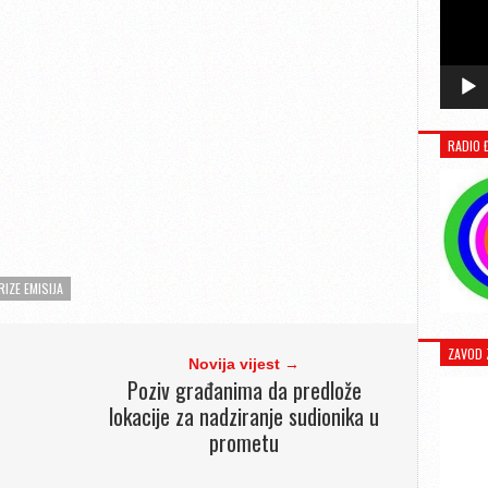
RADIO 
RIZE EMISIJA
ZAVOD 
Novija vijest →
Poziv građanima da predlože
lokacije za nadziranje sudionika u
prometu