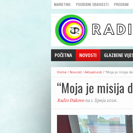
MARKETING
POGREBNE OBAVIJESTI
PROGRAM
POČETNA
NOVOSTI
GLAZBENE VIJE
AKTUALNOSTI
Home
/
Novosti
/
Aktualnosti
/
“Moja je misija d
CRNA KRONIKA
“Moja je misija 
POLITIKA
ZANIMLJIVOSTI
Radio Đakovo
na 1. lipnja 2026.
GOSPODARSTVO
KULTURA
ŠPORT
REPRIZE EMISIJA