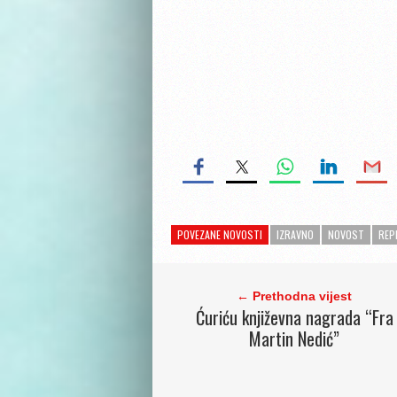
POVEZANE NOVOSTI
IZRAVNO
NOVOST
REP
← Prethodna vijest
Ćuriću književna nagrada “Fra
Martin Nedić”