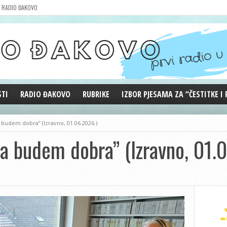
RADIO ĐAKOVO
STI
RADIO ĐAKOVO
RUBRIKE
IZBOR PJESAMA ZA “ČESTITKE I
MARKETING
REPRIZE EMISIJA
a budem dobra” (Izravno, 01.06.2026.)
DOBRE VIBRACIJE
da budem dobra” (Izravno, 01.
ĐAKOVO GRADE
WEB ANKETA
KOLUMNE