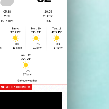
05:38
20:05
28%
23 km/h
1015 hPa
16%
Tmrw.
Mon. 10
Tue. 11
35º / 19º
39º / 19º
41º / 19º
0%
0%
0%
/h
11 km/h
11 km/h
17 km/h
Wed. 12
36º / 20º
0%
17 km/h
Đakovo weather
TANOVI U CENTRU ĐAKOVA
Reproduktor
videozapisa