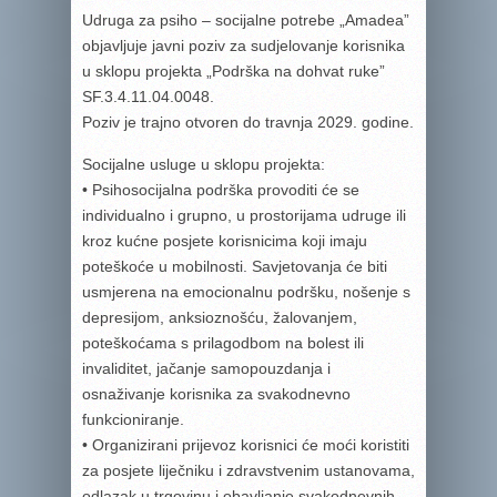
Udruga za psiho – socijalne potrebe „Amadea”
objavljuje javni poziv za sudjelovanje korisnika
u sklopu projekta „Podrška na dohvat ruke”
SF.3.4.11.04.0048.
Poziv je trajno otvoren do travnja 2029. godine.
Socijalne usluge u sklopu projekta:
• Psihosocijalna podrška provoditi će se
individualno i grupno, u prostorijama udruge ili
kroz kućne posjete korisnicima koji imaju
poteškoće u mobilnosti. Savjetovanja će biti
usmjerena na emocionalnu podršku, nošenje s
depresijom, anksioznošću, žalovanjem,
poteškoćama s prilagodbom na bolest ili
invaliditet, jačanje samopouzdanja i
osnaživanje korisnika za svakodnevno
funkcioniranje.
• Organizirani prijevoz korisnici će moći koristiti
za posjete liječniku i zdravstvenim ustanovama,
odlazak u trgovinu i obavljanje svakodnevnih