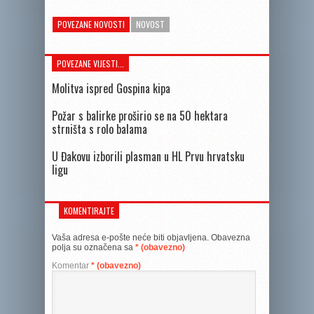
POVEZANE NOVOSTI
NOVOST
POVEZANE VIJESTI...
Molitva ispred Gospina kipa
Požar s balirke proširio se na 50 hektara
strništa s rolo balama
U Đakovu izborili plasman u HL Prvu hrvatsku
ligu
KOMENTIRAJTE
Vaša adresa e-pošte neće biti objavljena.
Obavezna
polja su označena sa
* (obavezno)
Komentar
* (obavezno)