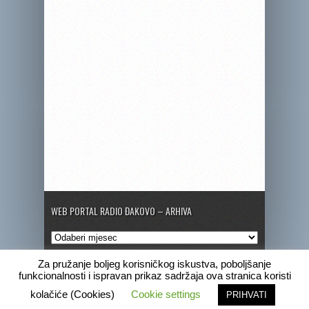
WEB PORTAL RADIO ĐAKOVO – ARHIVA
Web
portal
Radio
Za pružanje boljeg korisničkog iskustva, poboljšanje
Đakovo
funkcionalnosti i ispravan prikaz sadržaja ova stranica koristi
–
Copyright © 2020 Radio Đakovo
kolačiće (Cookies)
Cookie settings
PRIHVATI
Arhiva
Marketing
Pogrebne obavijesti
Program
Radio Đakovo