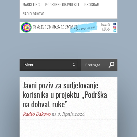
MARKETING
POGREBNE OBAVIJESTI
PROGRAM
RADIO ĐAKOVO
Javni poziv za sudjelovanje
korisnika u projektu „Podrška
na dohvat ruke”
Radio Đakovo
na 8. lipnja 2026.