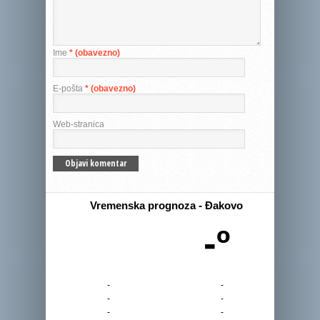
Ime
* (obavezno)
E-pošta
* (obavezno)
Web-stranica
Vremenska prognoza - Đakovo
-º
-
-
-
-
-
-