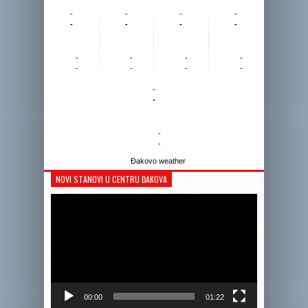
-
-
-
-
-
-
-
-
-
-
-
-
-
-
-
-
-
-
-
-
Đakovo weather
NOVI STANOVI U CENTRU ĐAKOVA
Reprodukto
videozapis
00:00
01:22