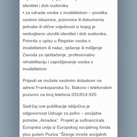
identitet i dob sudionika
• za odrasle osobe s invaliditetom – preslika
osobne iskaznice, putovnice ili dokumenta
jednake ili slične vrijednosti iz kojeg je
nedvojbeno utvrditi identitet i dob sudionika,
Potvrda o upisu u Registar osoba s
invaliditetom ili nalaz, rješenje ili mišljenje
Zavoda za vještačenje, profesionalnu
rehabilitaciju i zapošljavanje osoba s
invaliditetom
Prijaviti se možete osobnim dolaskom na
adresi Frankopanska 5c, Đakovo i telefonskim
pozivom na broj telefona 031/814-920.
Sadržaj ove publikacije isključiva je
odgovornost Udruge za psiho – socijalne
potrebe „Amadea”. Projekt je sufinancirala
Europska unija iz Europskog socijalnog fonda
plus putem Poziva “Širenje mreže socijalnih