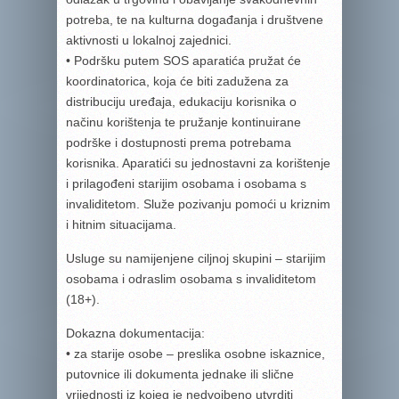
potreba, te na kulturna događanja i društvene
aktivnosti u lokalnoj zajednici.
• Podršku putem SOS aparatića pružat će
koordinatorica, koja će biti zadužena za
distribuciju uređaja, edukaciju korisnika o
načinu korištenja te pružanje kontinuirane
podrške i dostupnosti prema potrebama
korisnika. Aparatići su jednostavni za korištenje
i prilagođeni starijim osobama i osobama s
invaliditetom. Služe pozivanju pomoći u kriznim
i hitnim situacijama.
Usluge su namijenjene ciljnoj skupini – starijim
osobama i odraslim osobama s invaliditetom
(18+).
Dokazna dokumentacija:
• za starije osobe – preslika osobne iskaznice,
putovnice ili dokumenta jednake ili slične
vrijednosti iz kojeg je nedvojbeno utvrditi