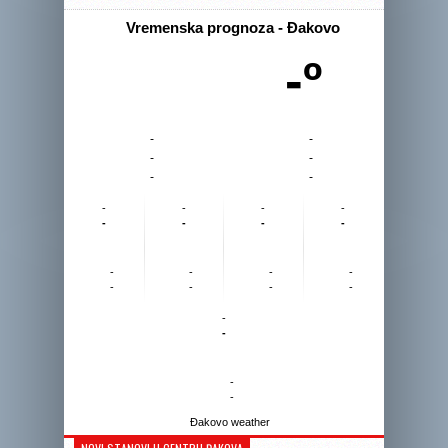
Vremenska prognoza - Đakovo
-º
-
-
-
-
-
-
-
-
-
-
-
-
-
-
-
-
-
-
-
-
-
-
-
-
-
-
Đakovo weather