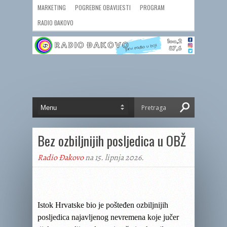
MARKETING
POGREBNE OBAVIJESTI
PROGRAM
RADIO ĐAKOVO
Bez ozbiljnijih posljedica u OBŽ
Radio Đakovo
na 15. lipnja 2026.
Istok Hrvatske bio je pošteđen ozbiljnijih
posljedica najavljenog nevremena koje jučer