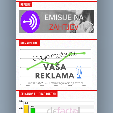
REPRIZE
RĐ MARKETING
SLUŠANOST – GRAD ĐAKOVO