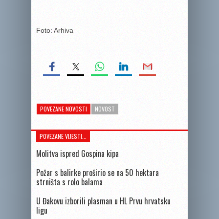
Foto: Arhiva
POVEZANE NOVOSTI
NOVOST
POVEZANE VIJESTI...
Molitva ispred Gospina kipa
Požar s balirke proširio se na 50 hektara
strništa s rolo balama
U Đakovu izborili plasman u HL Prvu hrvatsku
ligu