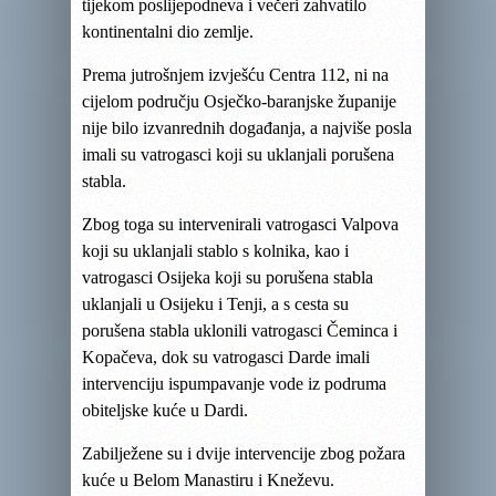
tijekom poslijepodneva i večeri zahvatilo
kontinentalni dio zemlje.
Prema jutrošnjem izvješću Centra 112, ni na
cijelom području Osječko-baranjske županije
nije bilo izvanrednih događanja, a najviše posla
imali su vatrogasci koji su uklanjali porušena
stabla.
Zbog toga su intervenirali vatrogasci Valpova
koji su uklanjali stablo s kolnika, kao i
vatrogasci Osijeka koji su porušena stabla
uklanjali u Osijeku i Tenji, a s cesta su
porušena stabla uklonili vatrogasci Čeminca i
Kopačeva, dok su vatrogasci Darde imali
intervenciju ispumpavanje vode iz podruma
obiteljske kuće u Dardi.
Zabilježene su i dvije intervencije zbog požara
kuće u Belom Manastiru i Kneževu.