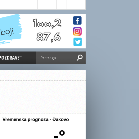
 POZDRAVE”
)
Vremenska prognoza - Đakovo
-º