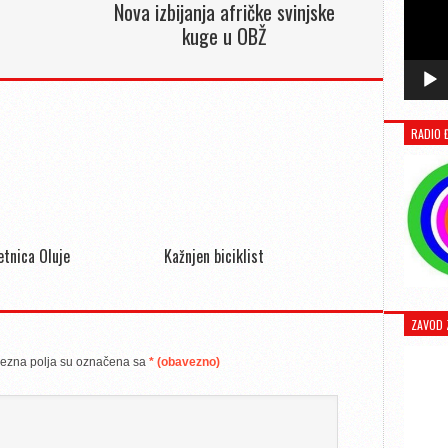
Nova izbijanja afričke svinjske
kuge u OBŽ
RADIO 
jetnica Oluje
Kažnjen biciklist
ZAVOD 
ezna polja su označena sa
* (obavezno)