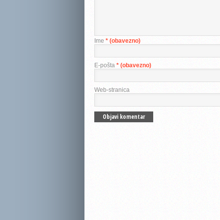
Ime
* (obavezno)
E-pošta
* (obavezno)
Web-stranica