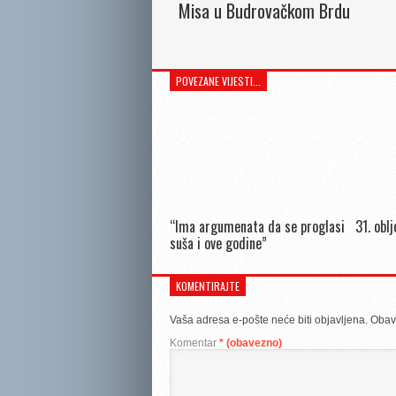
Misa u Budrovačkom Brdu
POVEZANE VIJESTI...
“Ima argumenata da se proglasi
31. obl
suša i ove godine”
KOMENTIRAJTE
Vaša adresa e-pošte neće biti objavljena.
Obav
Komentar
* (obavezno)