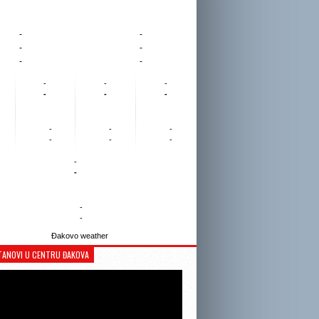
-
-
-
-
-
-
-
-
-
-
-
-
-
-
-
-
-
-
-
-
-
-
Đakovo weather
TANOVI U CENTRU ĐAKOVA
Reproduktor
videozapisa