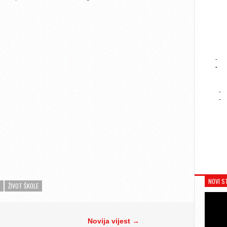
-
-
-
-
NOVI S
ŽIVOT ŠKOLE
Novija vijest →