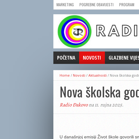
MARKETING
POGREBNE OBAVIJESTI
PROGRAM
POČETNA
NOVOSTI
GLAZBENE VIJE
AKTUALNOSTI
Home
/
Novosti
/
Aktualnosti
/
Nova školska godin
CRNA KRONIKA
Nova školska god
POLITIKA
ZANIMLJIVOSTI
Radio Đakovo
na 11. rujna 2025.
GOSPODARSTVO
KULTURA
ŠPORT
REPRIZE EMISIJA
U današnjoj emisiji Život škole govorili