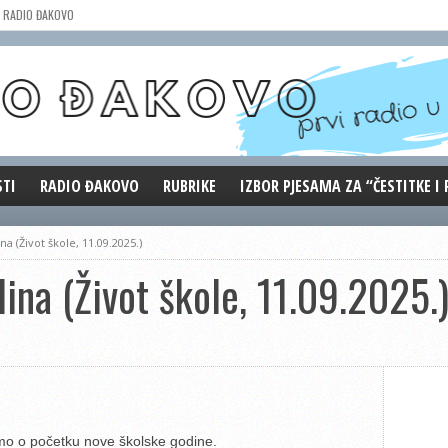
RADIO ĐAKOVO
STI
RADIO ĐAKOVO
RUBRIKE
IZBOR PJESAMA ZA “ČESTITKE I
MARKETING
REPRIZE EMISIJA
a (Život škole, 11.09.2025.)
DOBRE VIBRACIJE
ina (Život škole, 11.09.2025.
ĐAKOVO GRADE
WEB ANKETA
KOLUMNE
 smo o početku nove školske godine.