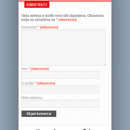
KOMENTIRAJTE
Vaša adresa e-pošte neće biti objavljena.
Obavezna
polja su označena sa
* (obavezno)
Komentar
* (obavezno)
Ime
* (obavezno)
E-pošta
* (obavezno)
Web-stranica