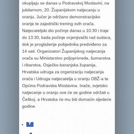
okupljaju se danas u Podravskoj Moslavini, na
jubilarnom, 20. Županijskom natjecanju u
oranju. Jučer je održano demonstracijsko
oranje te zajednički trening svih orača.
Natjecateljski dio počinje danas u 10:30 i traje
do 13:30, kada počinje ocjenjivački rad sudaca,
dok je proglašenje pobjednika predviđeno za
14 sati. Organizatori Županijskog natjecanja
orača su Ministarstvo poljoprivrede, šumarstva
i ribarstva, Osječko-baranjska županija,
Hrvatska udruga za organizaciju natjecanja
orača i Udruga natjecatelja u oranju OBŽ-a te
Općina Podravska Moslavina. Inače, svjetsko
natjecanje u oranju ove će se godine održati u
Češkoj, a Hrvatska će mu biti domaćin sljedeće
godine.