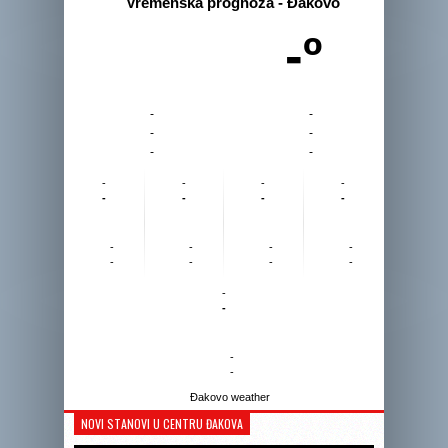
Vremenska prognoza - Đakovo
-º
-
-
-
-
-
-
-
-
-
-
-
-
-
-
-
-
-
-
-
-
-
-
-
-
-
-
Đakovo weather
NOVI STANOVI U CENTRU ĐAKOVA
Reprodukto
videozapis