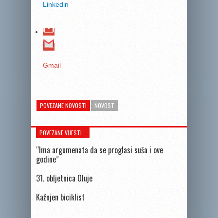
Linkedin
Gmail
POVEZANE NOVOSTI
NOVOST
POVEZANE VIJESTI...
“Ima argumenata da se proglasi suša i ove
godine”
31. obljetnica Oluje
Kažnjen biciklist