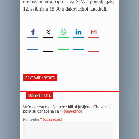
novoizabranog papu Lava XIV. u ponedjeljak,
12. svibnja u 18.30 u đakovačkoj katedrali.
POVEZANE NOVOSTI
KOMENTIRAJTE
Vaša adresa e-pošte neće biti objavljena.
Obavezna
polja su označena sa
* (obavezno)
Komentar
* (obavezno)