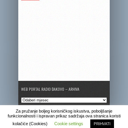
WEB PORTAL RADIO ĐAKOVO – ARHIVA
Web
portal
Radio
Za pružanje boljeg korisničkog iskustva, poboljšanje
Đakovo
funkcionalnosti i ispravan prikaz sadržaja ova stranica koristi
–
Copyright © 2020 Radio Đakovo
kolačiće (Cookies)
Cookie settings
PRIHVATI
Arhiva
Marketing
Pogrebne obavijesti
Program
Radio Đakovo