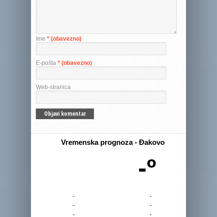
Ime
* (obavezno)
E-pošta
* (obavezno)
Web-stranica
Vremenska prognoza - Đakovo
-º
-
-
-
-
-
-