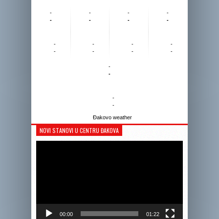
-
-
-
-
-
-
-
-
-
-
-
-
-
-
-
-
-
-
-
-
Đakovo weather
NOVI STANOVI U CENTRU ĐAKOVA
Reprodukto
videozapis
00:00
01:22