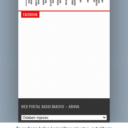
FACEBOOK
WEB PORTAL RADIO ĐAKOVO – ARHIVA
Web
portal
Radio