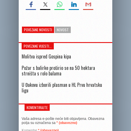
POVEZANE NOVOSTI
NOVOST
POVEZANE VIJESTI...
Molitva ispred Gospina kipa
Požar s balirke proširio se na 50 hektara
strništa s rolo balama
U Đakovu izborili plasman u HL Prvu hrvatsku
ligu
KOMENTIRAJTE
Vaša adresa e-pošte neće biti objavljena.
Obavezna
polja su označena sa
* (obavezno)
Komentar
* (obavezno)