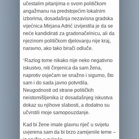
učestalim pitanjima o svom političkom
angažmanu na predstojećim lokalnim
izborima, dosadašnja nezavisna gradska
vijećnica Mirjana Adrić izvijestila je da se
neće kandidirati za gradonačelnicu, ali da
njezinom političkom djelovanju nije kraj,
naravno, ako tako birači odluče.
Razlog tome nikako nije neko negativno
“
iskustvo, niti činjenica da sam žena,
naprotiv osjećam se snažno i sigurno, što
sam i do sada javno potvrdila.
Neugodnosti od strane političkih
neistomišljenika iz dosadašnjeg iskustva
dokaz su njihove slabosti, a dodatno su
učvrstili moje samopouzdanje.
Kad bi žene imale glavnu riječ u svijetu
uvjerena sam da bi brzo zamijenile teme –