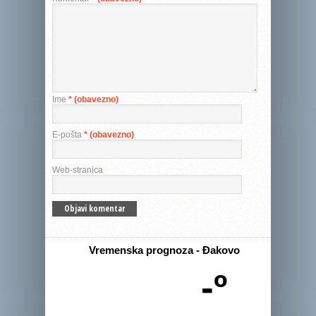
Ime
* (obavezno)
E-pošta
* (obavezno)
Web-stranica
Vremenska prognoza - Đakovo
-º