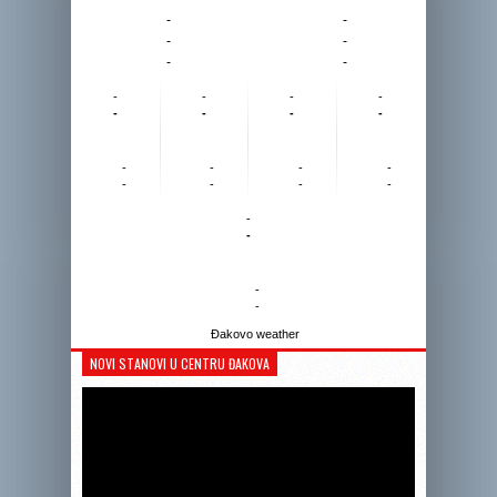
-
-
-
-
-
-
-
-
-
-
-
-
-
-
-
-
-
-
-
-
-
-
-
-
-
-
Đakovo weather
NOVI STANOVI U CENTRU ĐAKOVA
Reprodukto
videozapis