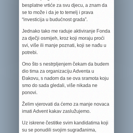
besplatne vrtiće za svu djecu, a znam da
se to može i da je to temelj i prava
“investicija u budućnost grada”.
Jednako tako me raduje aktiviranje Fonda
za dječji osmijeh, kroz koji moraju proći
svi, više ili manje poznati, koji se nađu u
potrebi.
Ono što s nestrpljenjem čekam da budem
dio tima za organizaciju Adventa u
Đakovu, s nadom da se ova sramota koju
smo do sada gledali, više nikada ne
ponovi.
Želim vjerovati da ćemo za manje novaca
imati Advent kakav zaslužujemo.
Uz iskrene čestitke svim kandidatima koji
su se ponudili svojim sugrađanima,