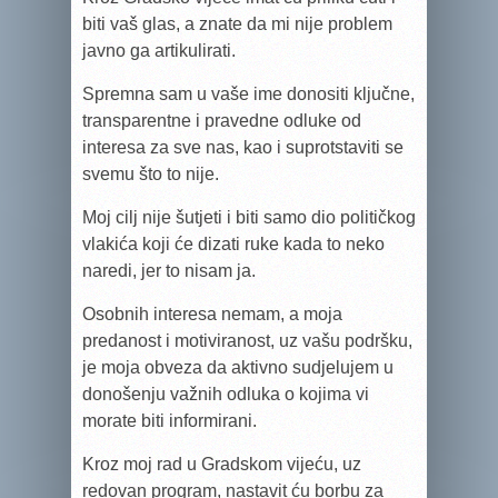
biti vaš glas, a znate da mi nije problem
javno ga artikulirati.
Spremna sam u vaše ime donositi ključne,
transparentne i pravedne odluke od
interesa za sve nas, kao i suprotstaviti se
svemu što to nije.
Moj cilj nije šutjeti i biti samo dio političkog
vlakića koji će dizati ruke kada to neko
naredi,
jer to nisam ja.
Osobnih interesa nemam, a moja
predanost i motiviranost, uz vašu podršku,
je moja obveza da aktivno sudjelujem u
donošenju važnih odluka o kojima vi
morate biti informirani.
Kroz moj rad u Gradskom vijeću, uz
redovan program, nastavit ću borbu za