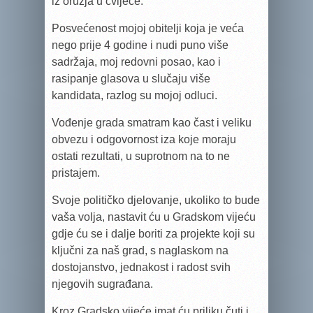
iz oružja u cvijeće.
Posvećenost mojoj obitelji koja je veća
nego prije 4 godine i nudi puno više
sadržaja, moj redovni posao, kao i
rasipanje glasova u slučaju više
kandidata, razlog su mojoj odluci.
Vođenje grada smatram kao čast i veliku
obvezu i odgovornost iza koje moraju
ostati rezultati, u suprotnom na to ne
pristajem.
Svoje političko djelovanje, ukoliko to bude
vaša volja, nastavit ću u Gradskom vijeću
gdje ću se i dalje boriti za projekte koji su
ključni za naš grad, s naglaskom na
dostojanstvo, jednakost i radost svih
njegovih sugrađana.
Kroz Gradsko vijeće imat ću priliku čuti i