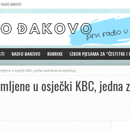
RADIO ĐAKOVO
STI
RADIO ĐAKOVO
RUBRIKE
IZBOR PJESAMA ZA “ČESTITKE I
MARKETING
REPRIZE EMISIJA
mljene u osječki KBC, jedna zadržana na liječenju
DOBRE VIBRACIJE
imljene u osječki KBC, jedna 
ĐAKOVO GRADE
WEB ANKETA
KOLUMNE