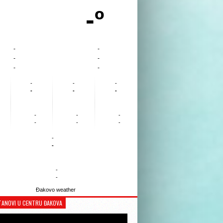
-º
-
-
-
-
-
-
-
-
-
-
-
-
-
-
-
-
-
-
-
-
-
-
Đakovo weather
TANOVI U CENTRU ĐAKOVA
Reproduktor
videozapisa