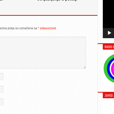
ezna polja su označena sa
* (obavezno)
RADIO 
ZAVOD 