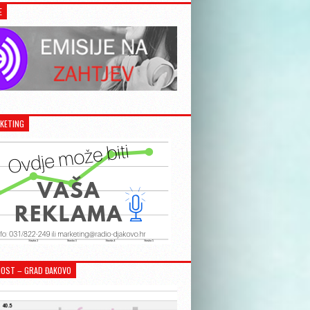
E
KETING
OST – GRAD ĐAKOVO