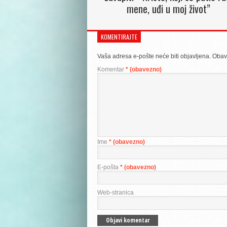
mene, uđi u moj život”
KOMENTIRAJTE
Vaša adresa e-pošte neće biti objavljena.
Obav
Komentar
* (obavezno)
Ime
* (obavezno)
E-pošta
* (obavezno)
Web-stranica