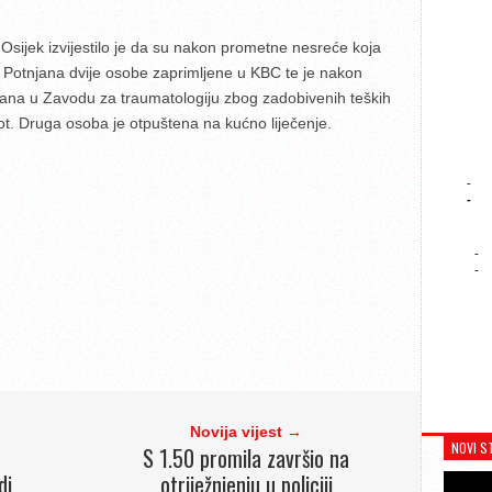
 Osijek izvijestilo je da su nakon prometne nesreće koja
 Potnjana dvije osobe zaprimljene u KBC te je nakon
rana u Zavodu za traumatologiju zbog zadobivenih teških
vot. Druga osoba je otpuštena na kućno liječenje.
-
-
-
-
Novija vijest →
NOVI S
S 1.50 promila završio na
di
otriježnjenju u policiji