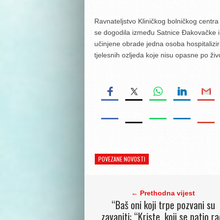
Ravnateljstvo Kliničkog bolničkog centra
se dogodila između Satnice Đakovačke i
učinjene obrade jedna osoba hospitalizi
tjelesnih ozljeda koje nisu opasne po ži
POVEZANE NOVOSTI
← Prethodna vijest
“Baš oni koji trpe pozvani su
zavapiti: “Kriste, koji se patio ra