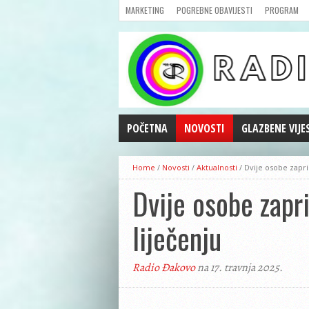
MARKETING
POGREBNE OBAVIJESTI
PROGRAM
POČETNA
NOVOSTI
GLAZBENE VIJE
AKTUALNOSTI
Home
/
Novosti
/
Aktualnosti
/
Dvije osobe zapri
CRNA KRONIKA
Dvije osobe zapr
POLITIKA
ZANIMLJIVOSTI
liječenju
GOSPODARSTVO
KULTURA
Radio Đakovo
na 17. travnja 2025.
ŠPORT
REPRIZE EMISIJA