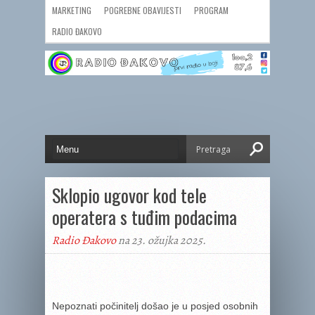
MARKETING
POGREBNE OBAVIJESTI
PROGRAM
RADIO ĐAKOVO
Sklopio ugovor kod tele
operatera s tuđim podacima
Radio Đakovo
na 23. ožujka 2025.
Nepoznati počinitelj došao je u posjed osobnih