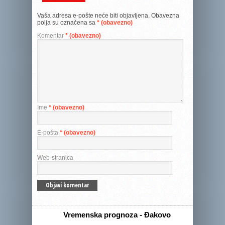
Vaša adresa e-pošte neće biti objavljena.
Obavezna
polja su označena sa
* (obavezno)
Komentar
* (obavezno)
Ime
* (obavezno)
E-pošta
* (obavezno)
Web-stranica
Vremenska prognoza - Đakovo