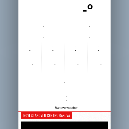
-º
-
-
-
-
-
-
-
-
-
-
-
-
-
-
-
-
-
-
-
-
-
-
-
-
-
-
Đakovo weather
NOVI STANOVI U CENTRU ĐAKOVA
Reprodukto
videozapis