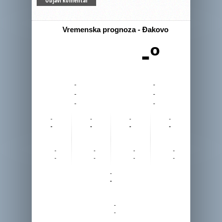
Vremenska prognoza - Đakovo
-º
-
-
-
-
-
-
-
-
-
-
-
-
-
-
-
-
-
-
-
-
-
-
-
-
-
-