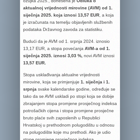
ožujka 2025., donesena je
Odluka o
aktualnoj vrijednosti mirovine (AVM) od 1.
siječnja 2025. koja iznosi 13,57 EUR
, a koja
je izračunata na temelju objavljenih službenih
podataka Državnog zavoda za statistiku.
Budući da je AVM od 1. srpnja 2024. iznosio
13,17 EUR, a stopa povećanja
AVM-a od 1.
siječnja 2025. iznosi 3,03 %,
novi AVM iznosi
13,57 EUR
.
Stopa usklađivanja aktualne vrijednosti
mirovine, koja se primjenjuje
1. siječnja i 1.
srpnja
svake kalendarske godine, određuje se
tako da se AVM uskladi po stopi koja se dobije
zbrajanjem stopa promjene prosječnog indeksa
potrošačkih cijena i stopa promjene prosječne
bruto plaće svih zaposlenih u Republici
Hrvatskoj u prethodnom polugodištu u odnosu
na polugodište koje mu prethodi. Ako je udio
stope promjene prosječnog indeksa