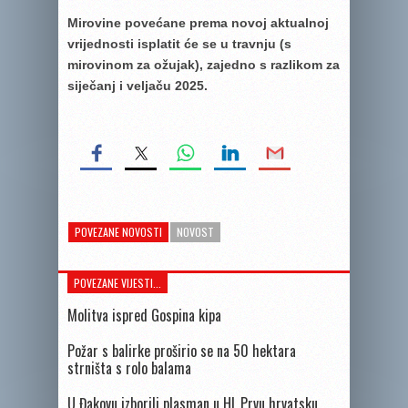
Mirovine povećane prema novoj aktualnoj
vrijednosti isplatit će se u travnju (s
mirovinom za ožujak), zajedno s razlikom za
siječanj i veljaču 2025.
POVEZANE NOVOSTI
NOVOST
POVEZANE VIJESTI...
Molitva ispred Gospina kipa
Požar s balirke proširio se na 50 hektara
strništa s rolo balama
U Đakovu izborili plasman u HL Prvu hrvatsku