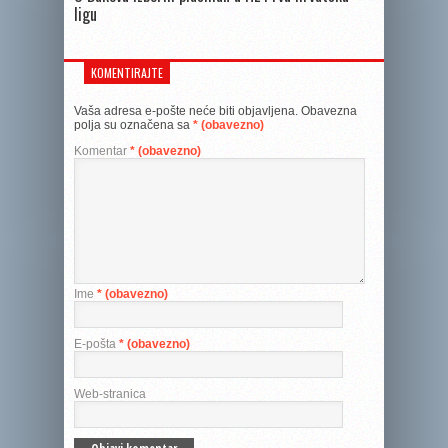
ligu
KOMENTIRAJTE
Vaša adresa e-pošte neće biti objavljena.
Obavezna
polja su označena sa
* (obavezno)
Komentar
* (obavezno)
Ime
* (obavezno)
E-pošta
* (obavezno)
Web-stranica