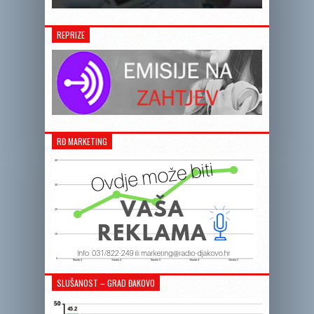
REPRIZE
RĐ MARKETING
SLUŠANOST – GRAD ĐAKOVO