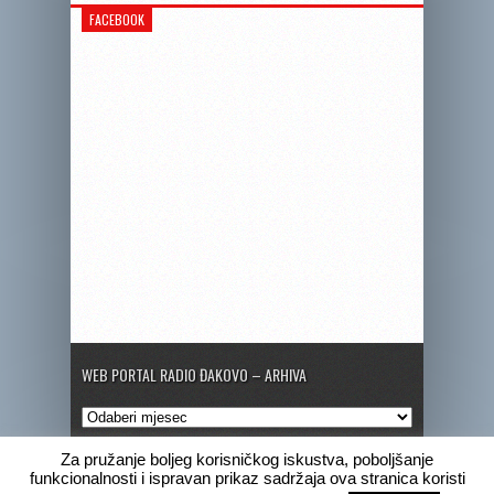
FACEBOOK
WEB PORTAL RADIO ĐAKOVO – ARHIVA
Web
portal
Radio
Za pružanje boljeg korisničkog iskustva, poboljšanje
Đakovo
funkcionalnosti i ispravan prikaz sadržaja ova stranica koristi
–
Copyright © 2020 Radio Đakovo