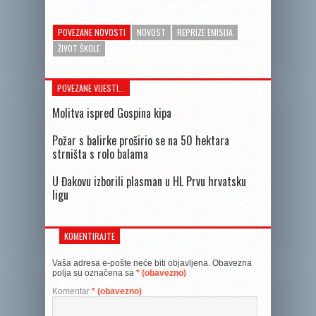
POVEZANE NOVOSTI
NOVOST
REPRIZE EMISIJA
ŽIVOT ŠKOLE
POVEZANE VIJESTI...
Molitva ispred Gospina kipa
Požar s balirke proširio se na 50 hektara
strništa s rolo balama
U Đakovu izborili plasman u HL Prvu hrvatsku
ligu
KOMENTIRAJTE
Vaša adresa e-pošte neće biti objavljena.
Obavezna
polja su označena sa
* (obavezno)
Komentar
* (obavezno)