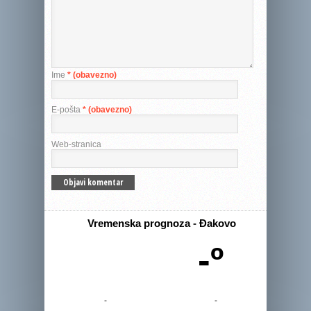
Ime
* (obavezno)
E-pošta
* (obavezno)
Web-stranica
Vremenska prognoza - Đakovo
-º
-
-