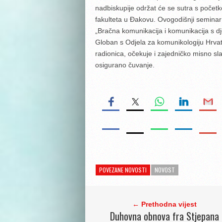
nadbiskupije održat će se sutra s počet
fakulteta u Đakovu. Ovogodišnji seminar
„Bračna komunikacija i komunikacija s dje
Globan s Odjela za komunikologiju Hrvats
radionica, očekuje i zajedničko misno slav
osigurano čuvanje.
POVEZANE NOVOSTI
NOVOST
← Prethodna vijest
Duhovna obnova fra Stjepana