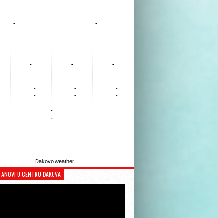
-
-
-
-
-
-
-
-
-
-
-
-
-
-
-
-
-
-
-
-
-
-
Đakovo weather
TANOVI U CENTRU ĐAKOVA
Reproduktor
videozapisa