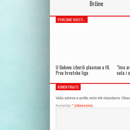
Brčine
POVEZANE VIJESTI...
U Đakovu izborili plasman u HL
“Ima a
Prvu hrvatsku ligu
suša i 
KOMENTIRAJTE
Vaša adresa e-pošte neće biti objavljena.
Obav
Komentar
* (obavezno)