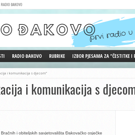
RADIO ĐAKOVO
STI
RADIO ĐAKOVO
RUBRIKE
IZBOR PJESAMA ZA “ČESTITKE I
MARKETING
REPRIZE EMISIJA
cija i komunikacija s djecom”
DOBRE VIBRACIJE
acija i komunikacija s djeco
ĐAKOVO GRADE
WEB ANKETA
KOLUMNE
Bračnih i obiteljskih savjetovališta Đakovačko osječke