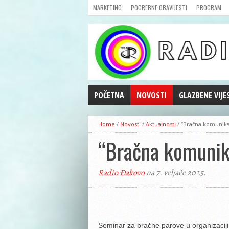
MARKETING
POGREBNE OBAVIJESTI
PROGRAM
POČETNA
NOVOSTI
GLAZBENE VIJE
AKTUALNOSTI
Home
/
Novosti
/
Aktualnosti
/
“Bračna komunika
CRNA KRONIKA
“Bračna komunik
POLITIKA
ZANIMLJIVOSTI
Radio Đakovo
na 7. veljače 2025.
GOSPODARSTVO
KULTURA
ŠPORT
REPRIZE EMISIJA
Seminar za bračne parove u organizaciji 