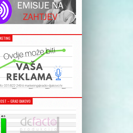
KETING
OST – GRAD ĐAKOVO