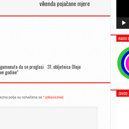
vikenda pojačane mjere
RADIO 
rgumenata da se proglasi
31. obljetnica Oluje
ove godine”
ZAVOD 
ezna polja su označena sa
* (obavezno)