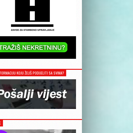
FORMACIJU KOJU ŽELIŠ PODIJELITI SA SVIMA?
E