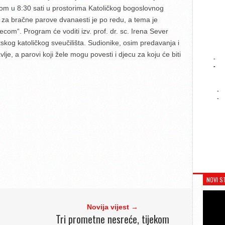
kom u 8:30 sati u prostorima Katoličkog bogoslovnog
 za bračne parove dvanaesti je po redu, a tema je
com“. Program će voditi izv. prof. dr. sc. Irena Sever
kog katoličkog sveučilišta. Sudionike, osim predavanja i
lje, a parovi koji žele mogu povesti i djecu za koju će biti
-
-
-
-
NOVI S
Novija vijest →
Tri prometne nesreće, tijekom