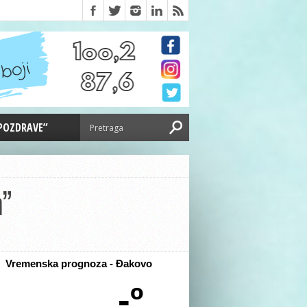
 POZDRAVE”
m”
Vremenska prognoza - Đakovo
-º