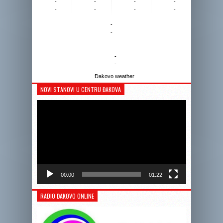
-
-
-
-
-
-
-
-
-
-
-
-
Đakovo weather
NOVI STANOVI U CENTRU ĐAKOVA
Reprodukto
videozapis
00:00
01:22
RADIO ĐAKOVO ONLINE