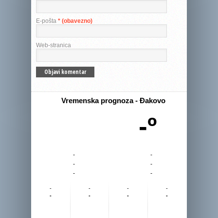
E-pošta
* (obavezno)
Web-stranica
Vremenska prognoza - Đakovo
-º
-
-
-
-
-
-
-
-
-
-
-
-
-
-