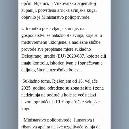
općini Nijemci, u Vukovarsko-srijemskoj
županiji, potvrđena afrička svinjska kuga,
objavilo je Ministarstvo poljoprivrede.
U trenutku postavljanja sumnje, na
gospodarstvu se nalazilo 97 svinja, koje su u
međuvremenu uklonjene, a nadležne službe
provode sve propisane mjere sukladno
Delegiranoj uredbi (EU) 2020/687,
koje za cilj
imaju kontrolu, iskorjenjivanje i sprječavanje
daljnjeg širenja uzročnika bolesti.
Sukladno tome, Rješenjem od 18. veljače
2025. godine,
određene su zona zaštite i zona
nadziranja na području koje se već nalazi
u
zoni ograničenja III zbog afričke svinjske
kuge.
Ministarstvo poljoprivrede, šumarstva i
ribarstva apelira na sve uzgajivače svinja da