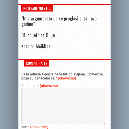
POVEZANE VIJESTI...
“Ima argumenata da se proglasi suša i ove
godine”
31. obljetnica Oluje
Kažnjen biciklist
KOMENTIRAJTE
Vaša adresa e-pošte neće biti objavljena.
Obavezna
polja su označena sa
* (obavezno)
Komentar
* (obavezno)
Ime
* (obavezno)