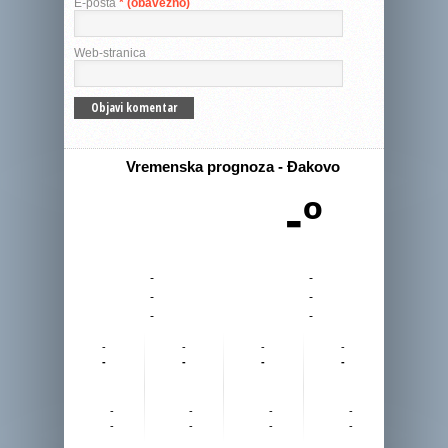
E-pošta
* (obavezno)
Web-stranica
Vremenska prognoza - Đakovo
-º
-
-
-
-
-
-
-
-
-
-
-
-
-
-
-
-
-
-
-
-
-
-