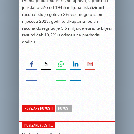
Prema podacima Porezne uprave, u prosincu
je izdano više od 194,5 milijuna fiskaliziranih
računa, što je gotovo 2% više nego u istom
mjesecu 2023. godine. Ukupan iznos tih
računa dosegnuo je 3,5 milijarde eura, te bilježi
rast od čak 10,2% u odnosu na prethodnu
godinu.
POVEZANE NOVOSTI
NOVOST
POVEZANE VIJESTI...