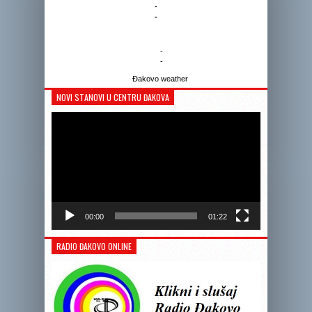
-
-
-
-
Đakovo weather
NOVI STANOVI U CENTRU ĐAKOVA
Reprodukto
videozapis
00:00
01:22
RADIO ĐAKOVO ONLINE