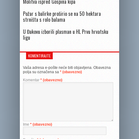
Molitva ispred Gospina kipa
Požar s balirke proširio se na 50 hektara
strništa s rolo balama
U Đakovu izborili plasman u HL Prvu hrvatsku
ligu
KOMENTIRAJTE
Vaša adresa e-pošte neće biti objavljena.
Obavezna
polja su označena sa
* (obavezno)
Komentar
* (obavezno)
Ime
* (obavezno)