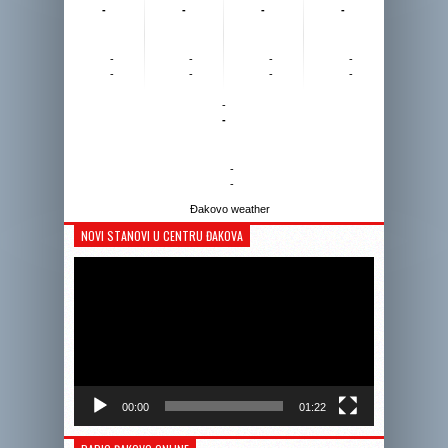
-
-
-
-
-
-
-
-
-
-
-
-
-
-
-
-
Đakovo weather
NOVI STANOVI U CENTRU ĐAKOVA
Reprodukto
videozapis
00:00
01:22