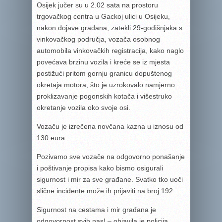
Osijek jučer su u 2.02 sata na prostoru
trgovačkog centra u Gackoj ulici u Osijeku,
nakon dojave građana, zatekli 29-godišnjaka s
vinkovačkog područja, vozača osobnog
automobila vinkovačkih registracija, kako naglo
povećava brzinu vozila i kreće se iz mjesta
postižući pritom gornju granicu dopuštenog
okretaja motora, što je uzrokovalo namjerno
proklizavanje pogonskih kotača i višestruko
okretanje vozila oko svoje osi.
Vozaču je izrečena novčana kazna u iznosu od
130 eura.
Pozivamo sve vozače na odgovorno ponašanje
i poštivanje propisa kako bismo osigurali
sigurnost i mir za sve građane. Svatko tko uoči
slične incidente može ih prijaviti na broj 192.
Sigurnost na cestama i mir građana je
odgovornost svih nas! – objavila je policija.