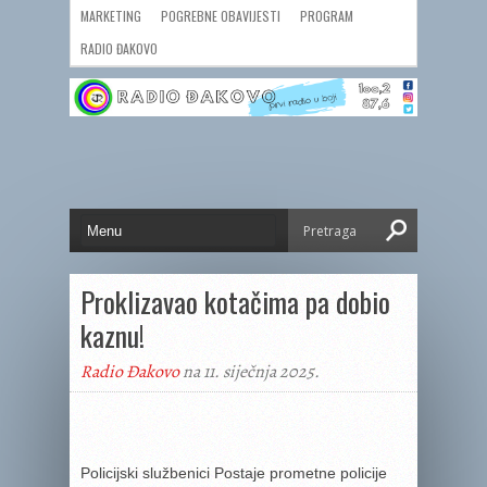
MARKETING
POGREBNE OBAVIJESTI
PROGRAM
RADIO ĐAKOVO
Proklizavao kotačima pa dobio
kaznu!
Radio Đakovo
na 11. siječnja 2025.
Policijski službenici Postaje prometne policije