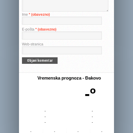
Ime
* (obavezno)
E-pošta
* (obavezno)
Web-stranica
Vremenska prognoza - Đakovo
-º
-
-
-
-
-
-
-
-
-
-