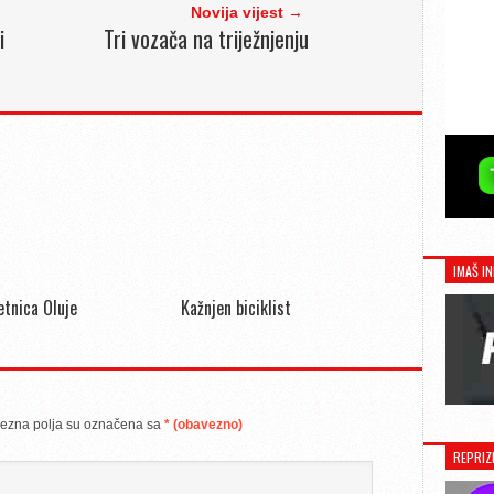
Novija vijest →
i
Tri vozača na triježnjenju
IMAŠ IN
jetnica Oluje
Kažnjen biciklist
ezna polja su označena sa
* (obavezno)
REPRIZ