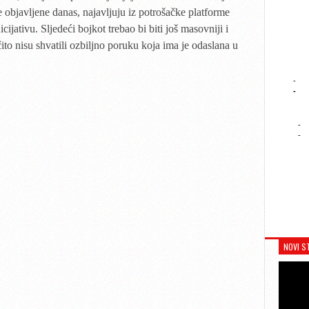
e objavljene danas, najavljuju iz potrošačke platforme
cijativu. Sljedeći bojkot trebao bi biti još masovniji i
čito nisu shvatili ozbiljno poruku koja ima je odaslana u
-
-
-
-
NOVI S