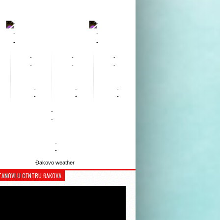
-
-
-
-
-
-
-
-
-
-
-
-
-
-
-
-
-
-
-
-
-
-
Đakovo weather
TANOVI U CENTRU ĐAKOVA
Reproduktor
videozapisa