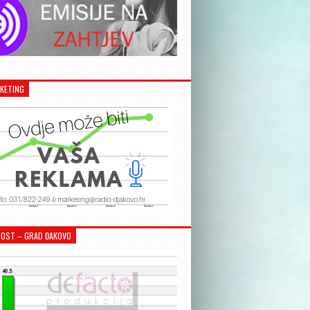
KETING
OST – GRAD ĐAKOVO