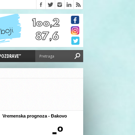
 POZDRAVE”
Vremenska prognoza - Đakovo
-º