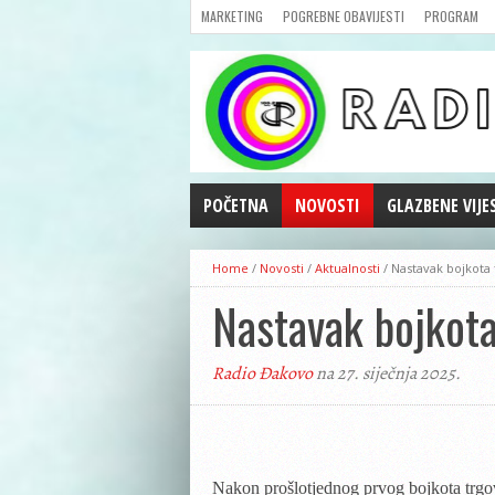
MARKETING
POGREBNE OBAVIJESTI
PROGRAM
POČETNA
NOVOSTI
GLAZBENE VIJE
AKTUALNOSTI
Home
/
Novosti
/
Aktualnosti
/
Nastavak bojkota 
CRNA KRONIKA
Nastavak bojkota
POLITIKA
ZANIMLJIVOSTI
Radio Đakovo
na 27. siječnja 2025.
GOSPODARSTVO
KULTURA
ŠPORT
REPRIZE EMISIJA
Nakon prošlotjednog prvog bojkota trgovin