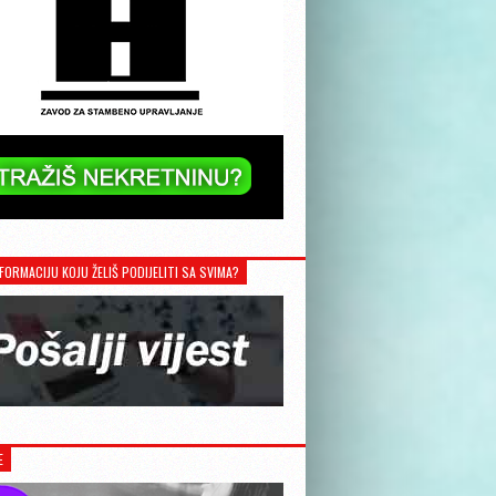
FORMACIJU KOJU ŽELIŠ PODIJELITI SA SVIMA?
E