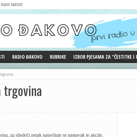
RADIO ĐAKOVO
STI
RADIO ĐAKOVO
RUBRIKE
IZBOR PJESAMA ZA “ČESTITKE I
MARKETING
REPRIZE EMISIJA
trgovina
DOBRE VIBRACIJE
 trgovina
ĐAKOVO GRADE
WEB ANKETA
KOLUMNE
a, za sljedeći petak najavljuje se nastavak te akcije.