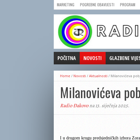
MARKETING
POGREBNE OBAVIJESTI
PROGRAM
POČETNA
NOVOSTI
GLAZBENE VIJE
AKTUALNOSTI
Home
/
Novosti
/
Aktualnosti
/
Milanovićeva pob
CRNA KRONIKA
Milanovićeva pob
POLITIKA
ZANIMLJIVOSTI
Radio Đakovo
na 13. siječnja 2025.
GOSPODARSTVO
KULTURA
ŠPORT
REPRIZE EMISIJA
I u drugom krugu predsjedničkih izbora Zoran