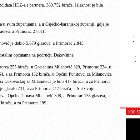
didata HDZ-a i partnera, 380.752 birača. Izlaznost je bila
a u svim županijama, a u Osječko-baranjskoj županiji, gdje je
lasova, a Primorac 27.811.
-
-
nović je dobio 5.679 glasova, a Primorac 2,845.
u ostalim općinama na području Đakovštine;
-
-
imorca 255 birača, u Gorjanima Milanović 329, Primorac 234, u
64, a za Primorca 132 birača, u Općini Punitovci za Milanovića
ici Đakovačkoj za Milanovića je bilo 417 birača, a za Primorca
e glasalo 731, a za Primorca 417 birača, u Strizivojni
ova, Općina Trnava Milanović 308, a Primorac 138 glasova, u
 birača, a za Primorca 199.
NOVI S