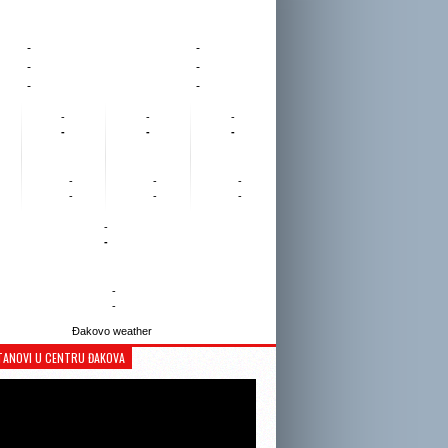
-
-
-
-
-
-
-
-
-
-
-
-
-
-
-
-
-
-
-
-
-
-
Đakovo weather
TANOVI U CENTRU ĐAKOVA
Reproduktor
videozapisa