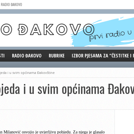
RADIO ĐAKOVO
STI
RADIO ĐAKOVO
RUBRIKE
IZBOR PJESAMA ZA “ČESTITKE I
MARKETING
REPRIZE EMISIJA
jeda i u svim općinama Đakovštine
DOBRE VIBRACIJE
jeda i u svim općinama Đakov
ĐAKOVO GRADE
WEB ANKETA
KOLUMNE
 Milanović osvojio je uvjerljivu pobjedu. Za njega je glasalo