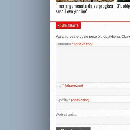
“Ima argumenata da se proglasi
31. obl
suša i ove godine”
KOMENTIRAJTE
Vaša adresa e-pošte neće biti objavljena.
Obav
Komentar
* (obavezno)
Ime
* (obavezno)
E-pošta
* (obavezno)
Web-stranica