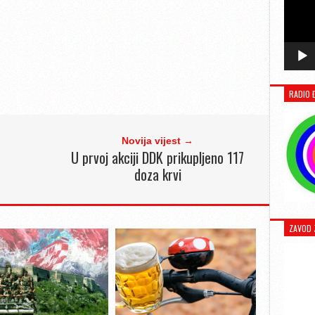
RADIO 
Novija vijest →
U prvoj akciji DDK prikupljeno 117
doza krvi
ZAVOD 