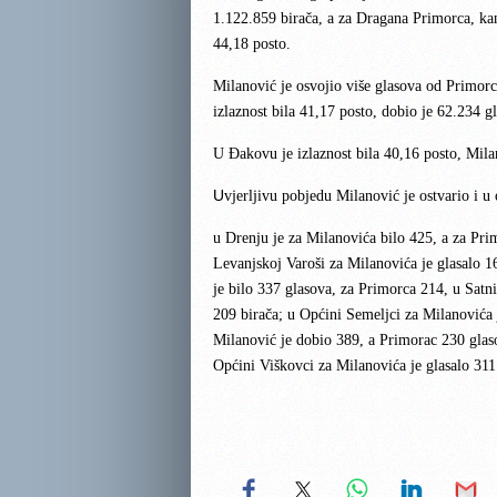
1.122.859 birača, a za Dragana Primorca, kan
44,18 posto.
Milanović je osvojio više glasova od Primorc
izlaznost bila 41,17 posto, dobio je 62.234 g
U Đakovu je izlaznost bila 40,16 posto, Mila
U
vjerljivu pobjedu Milanović je ostvario i 
u Drenju je za Milanovića bilo 425, a za Pr
Levanjskoj Varoši za Milanovića je glasalo 1
je bilo 337 glasova, za Primorca 214, u Satn
209 birača; u Općini Semeljci za Milanovića j
Milanović je dobio 389, a Primorac 230 glas
Općini Viškovci za Milanovića je glasalo 311