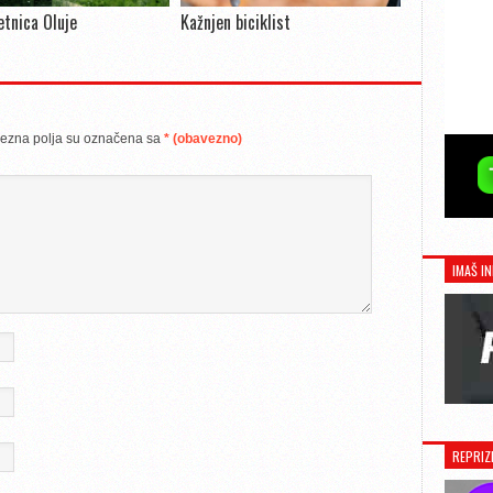
jetnica Oluje
Kažnjen biciklist
ezna polja su označena sa
* (obavezno)
IMAŠ IN
REPRIZ