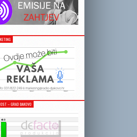
KETING
OST – GRAD ĐAKOVO