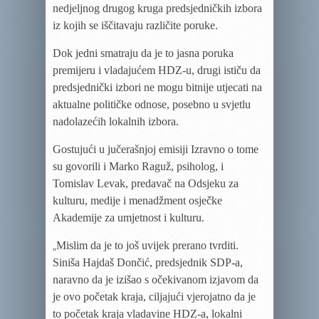
nedjeljnog drugog kruga predsjedničkih izbora
iz kojih se iščitavaju različite poruke.
Dok jedni smatraju da je to jasna poruka
premijeru i vladajućem HDZ-u, drugi ističu da
predsjednički izbori ne mogu bitnije utjecati na
aktualne političke odnose, posebno u svjetlu
nadolazećih lokalnih izbora.
Gostujući u jučerašnjoj emisiji Izravno o tome
su govorili i Marko Raguž, psiholog, i
Tomislav Levak, predavač na Odsjeku za
kulturu, medije i menadžment osječke
Akademije za umjetnost i kulturu.
Mislim da je to još uvijek prerano tvrditi.
„
Siniša Hajdaš Dončić, predsjednik SDP-a,
naravno da je izišao s očekivanom izjavom da
je ovo početak kraja, ciljajući vjerojatno da je
to početak kraja vladavine HDZ-a, lokalni