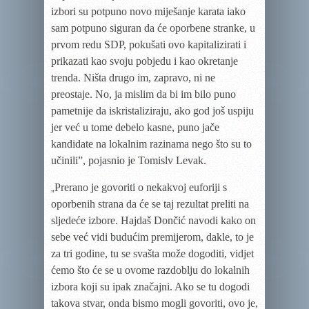
izbori su potpuno novo miješanje karata iako
sam potpuno siguran da će oporbene stranke, u
prvom redu SDP, pokušati ovo kapitalizirati i
prikazati kao svoju pobjedu i kao okretanje
trenda. Ništa drugo im, zapravo, ni ne
preostaje. No, ja mislim da bi im bilo puno
pametnije da iskristaliziraju, ako god još uspiju
jer već u tome debelo kasne, puno jače
kandidate na lokalnim razinama nego što su to
učinili”, pojasnio je Tomislv Levak.
Prerano je govoriti o nekakvoj euforiji s
„
oporbenih strana da će se taj rezultat preliti na
sljedeće izbore. Hajdaš Dončić navodi kako on
sebe već vidi budućim premijerom, dakle, to je
za tri godine, tu se svašta može dogoditi, vidjet
ćemo što će se u ovome razdoblju do lokalnih
izbora koji su ipak značajni. Ako se tu dogodi
takova stvar, onda bismo mogli govoriti, ovo je,