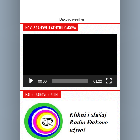
-
-
Đakovo weather
NOVI STANOVI U CENTRU ĐAKOVA
Reprodukto
videozapis
00:00
01:22
RADIO ĐAKOVO ONLINE