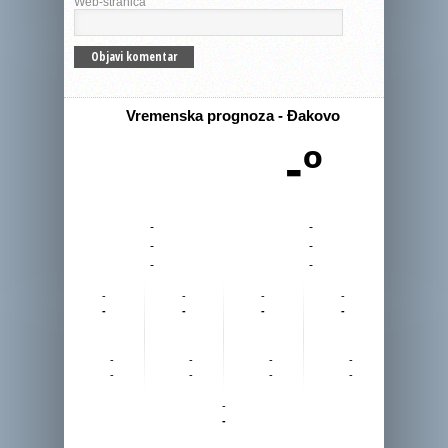
Web-stranica
Vremenska prognoza - Đakovo
-º
-
-
-
-
-
-
-
-
-
-
-
-
-
-
-
-
-
-
-
-
-
-
-
-