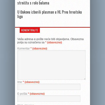
strništa s rolo balama
U Đakovu izborili plasman u HL Prvu hrvatsku
ligu
KOMENTIRAJTE
Vaša adresa e-pošte neće biti objavljena.
Obavezna
polja su označena sa
* (obavezno)
Komentar
* (obavezno)
Ime
* (obavezno)
E-pošta
* (obavezno)