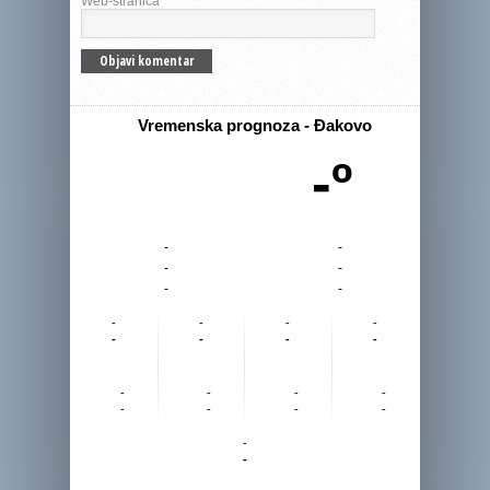
Web-stranica
Vremenska prognoza - Đakovo
-º
-
-
-
-
-
-
-
-
-
-
-
-
-
-
-
-
-
-
-
-
-
-
-
-