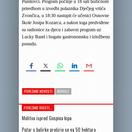
Punitovci. Program počinje u 18 sati božićnom
priredbom u izvedbi polaznika Dječjeg vrtića
Zvončica, u 18:30 nastupit će učenici Osnovne
škole Josipa Kozarca, a nakon toga predviđene
su radionice za djecu i zabavni program uz
Lucky Band i bogatu gastronomsku i izložbenu
ponudu.
POVEZANE NOVOSTI
NOVOST
POVEZANE VIJESTI...
Molitva ispred Gospina kipa
Požar s balirke proširio se na 50 hektara