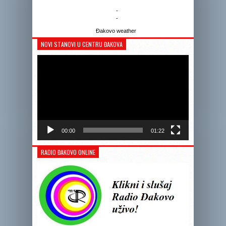
-
-
Đakovo weather
NOVI STANOVI U CENTRU ĐAKOVA
Reprodukto
videozapis
00:00
01:22
RADIO ĐAKOVO ONLINE