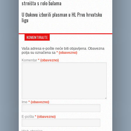
strništa s rolo balama
U Đakovu izborili plasman u HL Prvu hrvatsku
ligu
KOMENTIRAJTE
Vaša adresa e-pošte neće biti objavljena.
Obavezna
polja su označena sa
* (obavezno)
Komentar
* (obavezno)
Ime
* (obavezno)
E-pošta
* (obavezno)