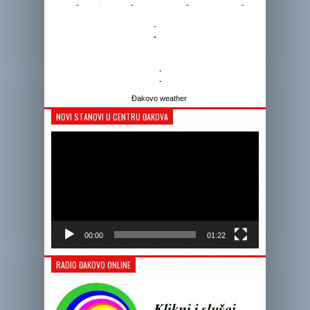
-
-
-
-
-
-
-
-
Đakovo weather
NOVI STANOVI U CENTRU ĐAKOVA
Reprodukto
videozapis
00:00
01:22
RADIO ĐAKOVO ONLINE