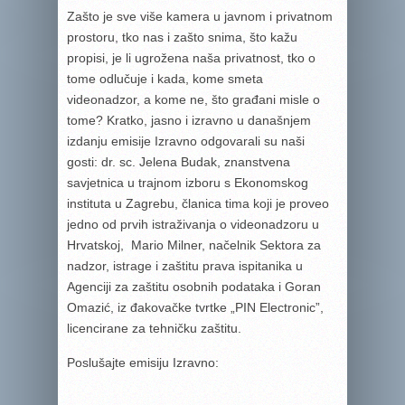
Zašto je sve više kamera u javnom i privatnom
prostoru, tko nas i zašto snima, što kažu
propisi, je li ugrožena naša privatnost, tko o
tome odlučuje i kada, kome smeta
videonadzor, a kome ne, što građani misle o
tome? Kratko, jasno i izravno u današnjem
izdanju emisije Izravno odgovarali su naši
gosti: dr. sc. Jelena Budak, znanstvena
savjetnica u trajnom izboru s Ekonomskog
instituta u Zagrebu, članica tima koji je proveo
jedno od prvih istraživanja o videonadzoru u
Hrvatskoj, Mario Milner, načelnik Sektora za
nadzor, istrage i zaštitu prava ispitanika u
Agenciji za zaštitu osobnih podataka i Goran
Omazić, iz đakovačke tvrtke „PIN Electronic”,
licencirane za tehničku zaštitu.
Poslušajte emisiju Izravno: