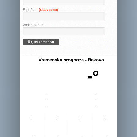
E-pošta
* (obavezno)
Web-stranica
Vremenska prognoza - Đakovo
-º
-
-
-
-
-
-
-
-
-
-
-
-
-
-
-
-
-
-