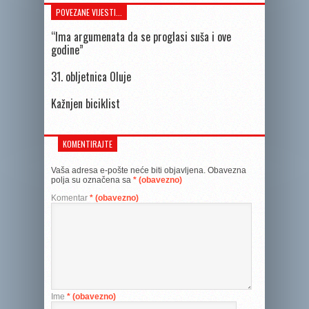
POVEZANE VIJESTI...
“Ima argumenata da se proglasi suša i ove
godine”
31. obljetnica Oluje
Kažnjen biciklist
KOMENTIRAJTE
Vaša adresa e-pošte neće biti objavljena.
Obavezna
polja su označena sa
* (obavezno)
Komentar
* (obavezno)
Ime
* (obavezno)