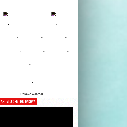
-
-
-
-
-
-
-
-
-
-
-
-
-
-
-
-
-
-
-
-
-
-
Đakovo weather
TANOVI U CENTRU ĐAKOVA
Reproduktor
videozapisa