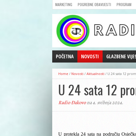
MARKETING
POGREBNE OBAVIJESTI
PROGRAM
POČETNA
NOVOSTI
GLAZBENE VIJE
AKTUALNOSTI
Home
/
Novosti
/
Aktualnosti
/
U 24 sata 12 pro
CRNA KRONIKA
U 24 sata 12 pr
POLITIKA
ZANIMLJIVOSTI
Radio Đakovo
na 4. svibnja 2024.
GOSPODARSTVO
KULTURA
ŠPORT
REPRIZE EMISIJA
U protekla 24 sata na području Osječko