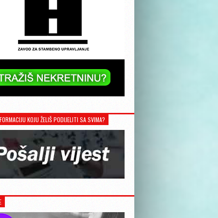
FORMACIJU KOJU ŽELIŠ PODIJELITI SA SVIMA?
E