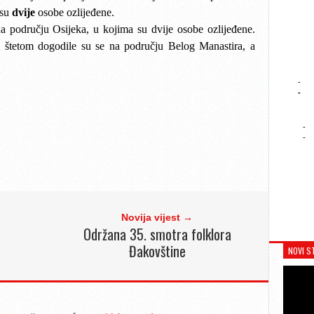
 su
dvije
osobe ozlijeđene.
 području Osijeka, u kojima su dvije osobe ozlijeđene.
 štetom dogodile su se na području Belog Manastira, a
-
-
-
-
Novija vijest →
Održana 35. smotra folklora
Đakovštine
NOVI S