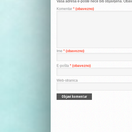
Vaša adresa e-pošte neće biti objavljena.
Obav
Komentar
* (obavezno)
Ime
* (obavezno)
E-pošta
* (obavezno)
Web-stranica