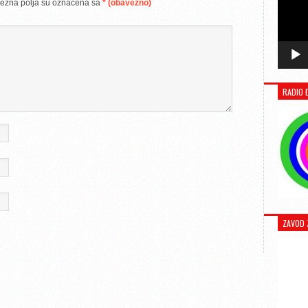
ezna polja su označena sa
* (obavezno)
RADIO 
ZAVOD 