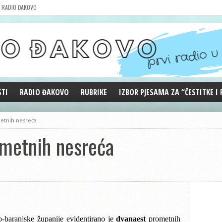
RADIO ĐAKOVO
STI
RADIO ĐAKOVO
RUBRIKE
IZBOR PJESAMA ZA “ČESTITKE I
MARKETING
REPRIZE EMISIJA
metnih nesreća
DOBRE VIBRACIJE
ometnih nesreća
ĐAKOVO GRADE
WEB ANKETA
KOLUMNE
-baranjske županije evidentirano je
dvanaest
prometnih