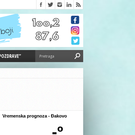
 POZDRAVE”
Vremenska prognoza - Đakovo
-º