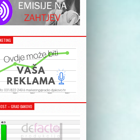
KETING
OST – GRAD ĐAKOVO