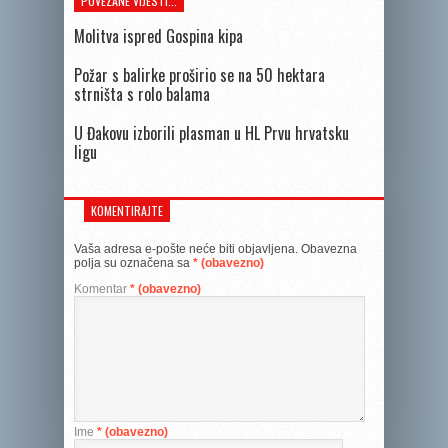
POVEZANE VIJESTI...
Molitva ispred Gospina kipa
Požar s balirke proširio se na 50 hektara
strništa s rolo balama
U Đakovu izborili plasman u HL Prvu hrvatsku
ligu
KOMENTIRAJTE
Vaša adresa e-pošte neće biti objavljena.
Obavezna
polja su označena sa
* (obavezno)
Komentar
* (obavezno)
Ime
* (obavezno)