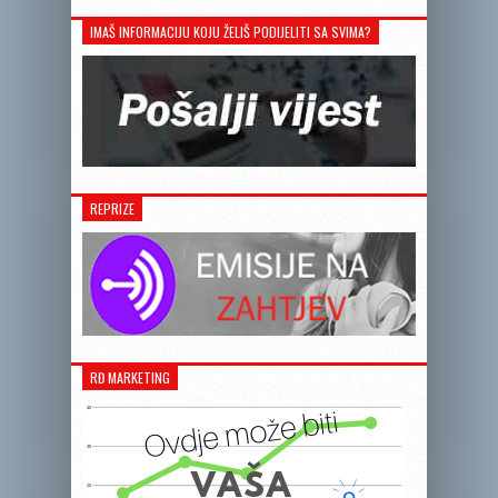
IMAŠ INFORMACIJU KOJU ŽELIŠ PODIJELITI SA SVIMA?
REPRIZE
RĐ MARKETING