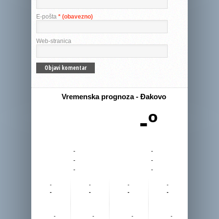
E-pošta
* (obavezno)
Web-stranica
Vremenska prognoza - Đakovo
-º
-
-
-
-
-
-
-
-
-
-
-
-
-
-
-
-
-
-