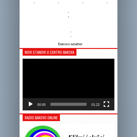
-
-
-
-
-
-
-
-
Đakovo weather
NOVI STANOVI U CENTRU ĐAKOVA
Reprodukto
videozapis
00:00
01:22
RADIO ĐAKOVO ONLINE