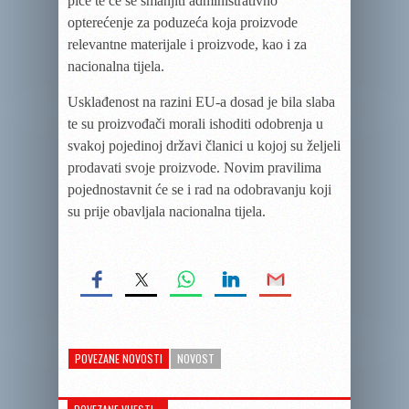
piće te će se smanjiti administrativno
opterećenje za poduzeća koja proizvode
relevantne materijale i proizvode, kao i za
nacionalna tijela.
Usklađenost na razini EU-a dosad je bila slaba
te su proizvođači morali ishoditi odobrenja u
svakoj pojedinoj državi članici u kojoj su željeli
prodavati svoje proizvode. Novim pravilima
pojednostavnit će se i rad na odobravanju koji
su prije obavljala nacionalna tijela.
POVEZANE NOVOSTI
NOVOST