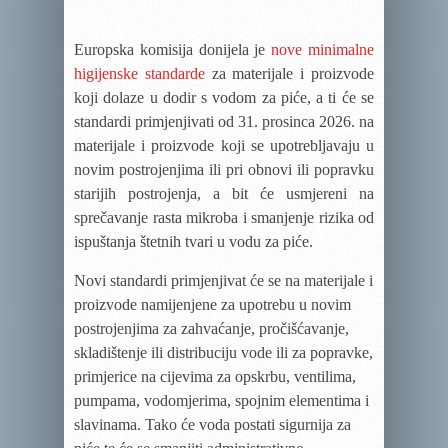
Europska komisija
donijela
je
nove minimalne
higijenske standarde
za materijale i proizvode
koji dolaze u dodir s vodom za piće,
a ti će
se
standardi primjenjivati od 31.
prosinca
2026. na
materijale i proizvode koji se upotrebljavaju u
novim postrojenjima ili pri obnovi ili popravku
starijih postrojenja, a bit će usmjereni na
sprečavanje rasta mikroba i smanjenje rizika od
ispuštanja štetnih tvari u vodu za piće.
Novi standardi primjenjivat će se na materijale i
proizvode namijenjene za upotrebu u novim
postrojenjima za zahvaćanje, pročišćavanje,
skladištenje ili distribuciju vode ili za popravke,
primjerice na cijevima za opskrbu, ventilima,
pumpama, vodomjerima, spojnim elementima i
slavinama. Tako će voda postati sigurnija za