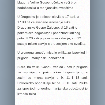
blagdna Velike Gospe, očekuje veći broj
hodočasnika u marijanskim svetištima.
U Dragotinu je početak slavlja u 17 sati, u
17.30 bit će svečano iznošenje slike
Dragotinske Gospe Žalosne. U 18 sati je
pokorničko bogoslužje i pobožnost križnog
puta. U 20 sati je prvo misno slavlje, a u 22
sata je misno slavlje s procesijom oko svetišta.
U vremenu između misa je prilika za ispovijed i
prigodnu marijansku pobožnost.
Sutra, na Veliku Gospu, već od 7 sati je prigoda
za ispovijed s pokorničkim bogoslužjem, a
zatim su misna slavlja u 9, 11 i 18 sati.
Pokorničko bogoslužje bit će i u 10 sati. Prilika
za ispovijed i prigodnu marijansku pobožnost je
između misa.