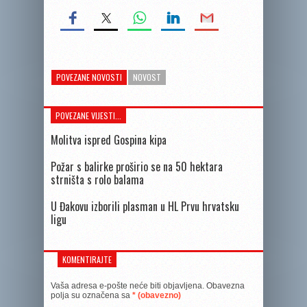
POVEZANE NOVOSTI
NOVOST
POVEZANE VIJESTI...
Molitva ispred Gospina kipa
Požar s balirke proširio se na 50 hektara
strništa s rolo balama
U Đakovu izborili plasman u HL Prvu hrvatsku
ligu
KOMENTIRAJTE
Vaša adresa e-pošte neće biti objavljena.
Obavezna
polja su označena sa
* (obavezno)