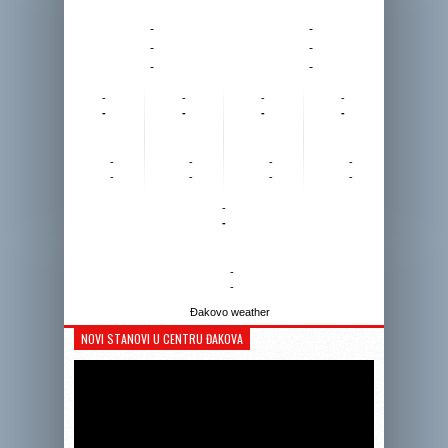
-
-
-
-
-
-
-
-
-
-
-
-
-
-
-
-
-
-
-
-
-
-
-
-
-
-
Đakovo weather
NOVI STANOVI U CENTRU ĐAKOVA
Reprodukto
videozapis