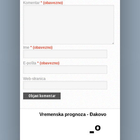
Komentar
* (obavezno)
Ime
* (obavezno)
E-pošta
* (obavezno)
Web-stranica
Vremenska prognoza - Đakovo
-º