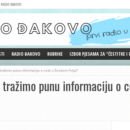
RADIO ĐAKOVO
STI
RADIO ĐAKOVO
RUBRIKE
IZBOR PJESAMA ZA “ČESTITKE I
MARKETING
REPRIZE EMISIJA
tražimo punu informaciju o cesti u Širokom Polju!”
DOBRE VIBRACIJE
 tražimo punu informaciju o c
ĐAKOVO GRADE
WEB ANKETA
KOLUMNE