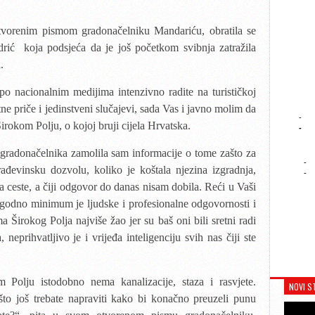
tvorenim pismom gradonačelniku Mandariću, obratila se
drić koja podsjeća da je još početkom svibnja zatražila
.
o nacionalnim medijima intenzivno radite na turističkoj
e priče i jedinstveni slučajevi, sada Vas i javno molim da
-
irokom Polju, o kojoj bruji cijela Hrvatska.
-
radonačelnika zamolila sam informacije o tome zašto za
-
rađevinsku dozvolu, koliko je koštala njezina izgradnja,
-
ja ceste, a čiji odgovor do danas nisam dobila.
Reći u Vaši
ugodno minimum je ljudske i profesionalne
odgovornosti i
nima Širokog
P
olja najviše žao jer su baš oni
bili sretni radi
 neprihvatljivo je i vrijeđa inteligenciju svih
nas čiji ste
 Polju istodobno nema kanalizacije, staza i rasvjete.
NOVI S
što još trebate napraviti kako bi konačno preuzeli punu