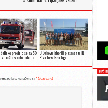
U Kondriću 8. Lipanjske večeri
 balirke proširio se na 50
U Đakovu izborili plasman u HL
 strništa s rolo balama
Prvu hrvatsku ligu
IMAŠ IN
ezna polja su označena sa
* (obavezno)