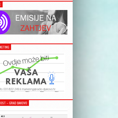
E
KETING
OST – GRAD ĐAKOVO