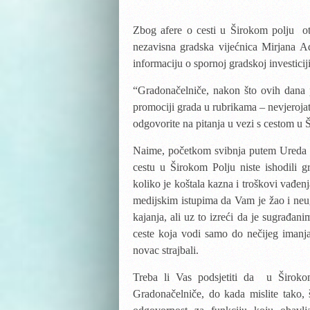
Zbog afere o cesti u Širokom polju o
nezavisna gradska vijećnica Mirjana A
informaciju o spornoj gradskoj investiciji
“Gradonačelniče,
nakon što ovih dana p
promociji grada
u
rubrikama – nevjerojatn
odgovorite na pitanja u vezi s cestom u Š
Naime, početkom svibnja putem Ureda g
cestu u Širokom Polju niste ishodili g
koliko
je koštala kazna i troškovi vađen
medijskim istupima da Vam je žao i ne
kajanja, ali uz to izreći da je sugrađa
ceste koja vodi samo do nečijeg imanja,
novac strajbali.
Treba li Vas podsjetiti da u Širokom
Gradonačelniče, do kada mislite tako, 