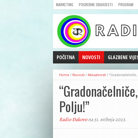
MARKETING
POGREBNE OBAVIJESTI
PROGRAM
POČETNA
NOVOSTI
GLAZBENE VIJE
AKTUALNOSTI
Home
/
Novosti
/
Aktualnosti
/
“Gradonačelniče, 
CRNA KRONIKA
“Gradonačelniče,
POLITIKA
ZANIMLJIVOSTI
Polju!”
GOSPODARSTVO
KULTURA
Radio Đakovo
na 31. svibnja 2023.
ŠPORT
REPRIZE EMISIJA