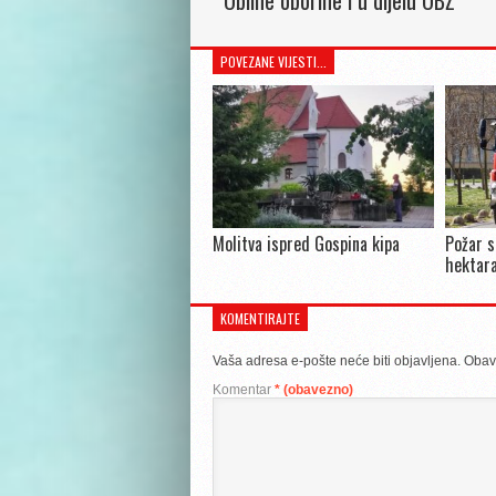
Obilne oborine i u dijelu OBŽ
POVEZANE VIJESTI...
Molitva ispred Gospina kipa
Požar s
hektara
KOMENTIRAJTE
Vaša adresa e-pošte neće biti objavljena.
Obav
Komentar
* (obavezno)