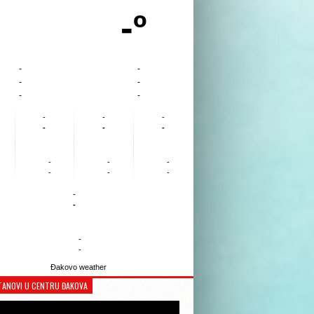
-º
-
-
-
-
-
-
-
-
-
-
-
-
-
-
-
-
-
-
-
-
-
-
Đakovo weather
TANOVI U CENTRU ĐAKOVA
Reproduktor
videozapisa