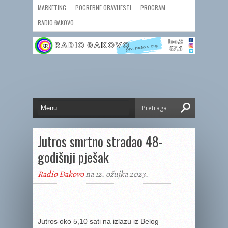
MARKETING
POGREBNE OBAVIJESTI
PROGRAM
RADIO ĐAKOVO
Jutros smrtno stradao 48-
godišnji pješak
Radio Đakovo
na 12. ožujka 2023.
Jutros oko 5,10 sati na izlazu iz Belog