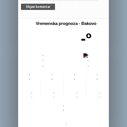
Vremenska prognoza - Đakovo
-º
-
-
-
-
-
-
-
-
-
-
-
-
-
-
-
-
-
-
-
-
-
-
-
-
-