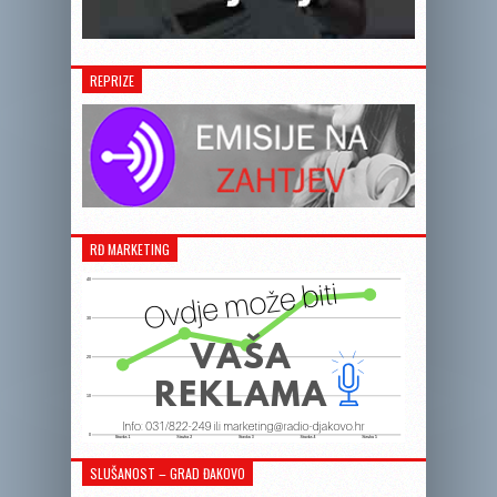
REPRIZE
RĐ MARKETING
SLUŠANOST – GRAD ĐAKOVO