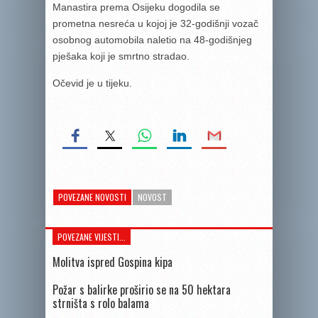
Manastira prema Osijeku dogodila se
prometna nesreća u kojoj je 32-godišnji vozač
osobnog automobila naletio na 48-godišnjeg
pješaka koji je smrtno stradao.
Očevid je u tijeku.
POVEZANE NOVOSTI
NOVOST
POVEZANE VIJESTI...
Molitva ispred Gospina kipa
Požar s balirke proširio se na 50 hektara
strništa s rolo balama