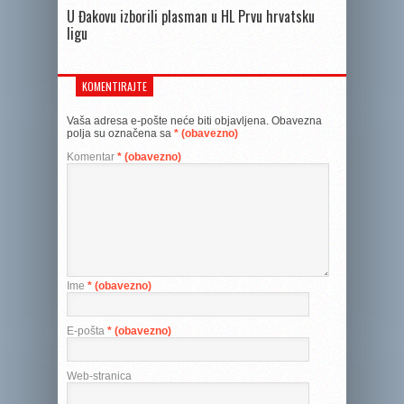
U Đakovu izborili plasman u HL Prvu hrvatsku
ligu
KOMENTIRAJTE
Vaša adresa e-pošte neće biti objavljena.
Obavezna
polja su označena sa
* (obavezno)
Komentar
* (obavezno)
Ime
* (obavezno)
E-pošta
* (obavezno)
Web-stranica