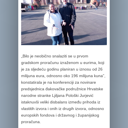
„Bilo je neobično snalaziti se u prvom
gradskom proračunu izraženom u eurima, koji
je za sljedeću godinu planiran u iznosu od 26
milijuna eura, odnosno oko 196 milijuna kuna”,
konstatirala je na konferenciji za novinare
predsjednica đakovačke podružnice Hrvatske
narodne stranke Ljiljana Pološki Jurjević
istaknuvši veliki disbalans između prihoda iz
vlastitih izvora i onih iz drugih izvora, odnosno
europskih fondova i državnog i županijskog
proračuna.