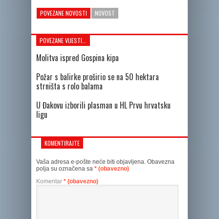
POVEZANE NOVOSTI
NOVOST
POVEZANE VIJESTI...
Molitva ispred Gospina kipa
Požar s balirke proširio se na 50 hektara
strništa s rolo balama
U Đakovu izborili plasman u HL Prvu hrvatsku
ligu
KOMENTIRAJTE
Vaša adresa e-pošte neće biti objavljena.
Obavezna
polja su označena sa
* (obavezno)
Komentar
* (obavezno)