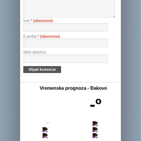
Ime
* (obavezno)
E-pošta
* (obavezno)
Web-stranica
Vremenska prognoza - Đakovo
-º
-
-
-
-
-
-