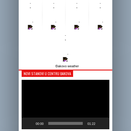
-
-
-
-
-
-
-
-
-
-
-
-
-
-
-
-
-
-
-
-
Đakovo weather
NOVI STANOVI U CENTRU ĐAKOVA
Reprodukto
videozapis
00:00
01:22