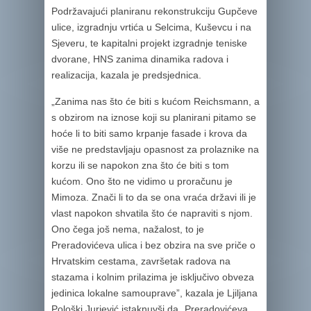
Podržavajući planiranu rekonstrukciju Gupčeve
ulice, izgradnju vrtića u Selcima, Kuševcu i na
Sjeveru, te kapitalni projekt izgradnje teniske
dvorane, HNS zanima dinamika radova i
realizacija, kazala je predsjednica.
„Zanima nas što će biti s kućom Reichsmann, a
s obzirom na iznose koji su planirani pitamo se
hoće li to biti samo krpanje fasade i krova da
više ne predstavljaju opasnost za prolaznike na
korzu ili se napokon zna što će biti s tom
kućom. Ono što ne vidimo u proračunu je
Mimoza. Znači li to da se ona vraća državi ili je
vlast napokon shvatila što će napraviti s njom.
Ono čega još nema, nažalost, to je
Preradovićeva ulica i bez obzira na sve priče o
Hrvatskim cestama, završetak radova na
stazama i kolnim prilazima je isključivo obveza
jedinica lokalne samouprave”, kazala je Ljiljana
Pološki Jurjević istaknuvši da „Preradovićeva