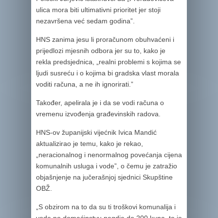
ulica mora biti ultimativni prioritet jer stoji
nezavršena već sedam godina”.
HNS zanima jesu li proračunom obuhvaćeni i
prijedlozi mjesnih odbora jer su to, kako je
rekla predsjednica, „realni problemi s kojima se
ljudi susreću i o kojima bi gradska vlast morala
voditi računa, a ne ih ignorirati.”
Također, apelirala je i da se vodi računa o
vremenu izvođenja građevinskih radova.
HNS-ov županijski vijećnik Ivica Mandić
aktualizirao je temu, kako je rekao,
„neracionalnog i nenormalnog povećanja cijena
komunalnih usluga i vode”, o čemu je zatražio
objašnjenje na jučerašnjoj sjednici Skupštine
OBŽ.
„S obzirom na to da su ti troškovi komunalija i
vode po domaćinstvu negdje do 200 kuna, to je