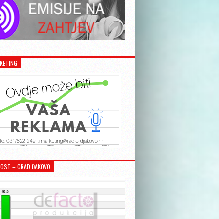
KETING
OST – GRAD ĐAKOVO