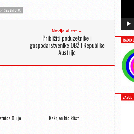
EPRIZE EMISIJA
Novija vijest →
Približiti poduzetnike i
RADIO 
gospodarstvenike OBŽ i Republike
Austrije
ZAVOD 
jetnica Oluje
Kažnjen biciklist