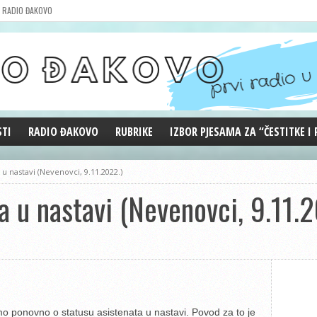
RADIO ĐAKOVO
STI
RADIO ĐAKOVO
RUBRIKE
IZBOR PJESAMA ZA “ČESTITKE I
MARKETING
REPRIZE EMISIJA
u nastavi (Nevenovci, 9.11.2022.)
DOBRE VIBRACIJE
 u nastavi (Nevenovci, 9.11.2
ĐAKOVO GRADE
WEB ANKETA
KOLUMNE
mo ponovno o statusu asistenata u nastavi. Povod za to je