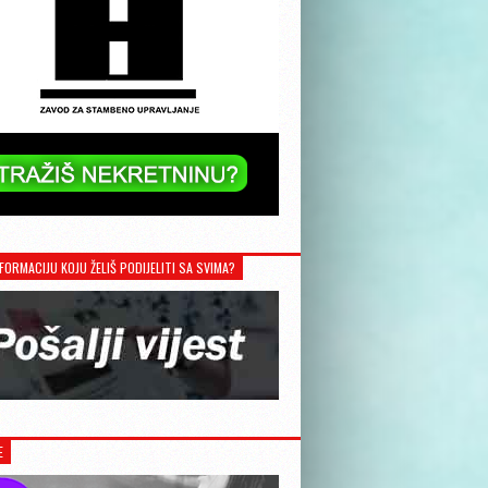
FORMACIJU KOJU ŽELIŠ PODIJELITI SA SVIMA?
E