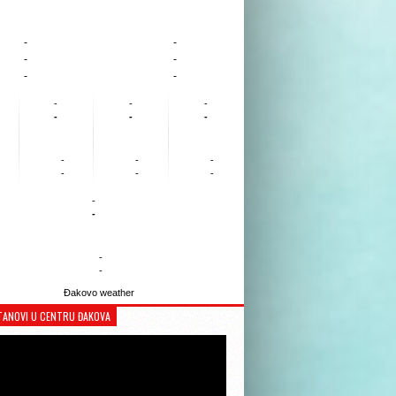
-
-
-
-
-
-
-
-
-
-
-
-
-
-
-
-
-
-
-
-
-
-
Đakovo weather
TANOVI U CENTRU ĐAKOVA
Reproduktor
videozapisa