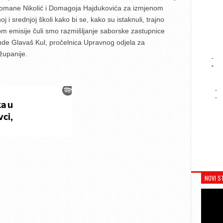
 Romane Nikolić i Domagoja Hajdukovića za izmjenom
i srednjoj školi kako bi se, kako su istaknuli, trajno
kom emisije čuli smo razmišljanje saborske zastupnice
nde Glavaš Kul, pročelnica Upravnog odjela za
županije.
-
-
-
-
NOVI S