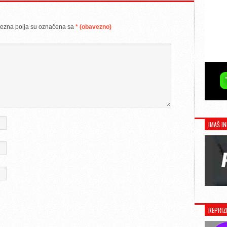
ezna polja su označena sa
* (obavezno)
IMAŠ IN
REPRIZ