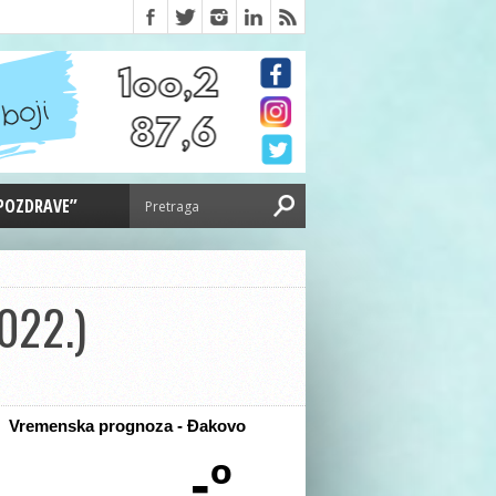
 POZDRAVE”
022.)
Vremenska prognoza - Đakovo
-º